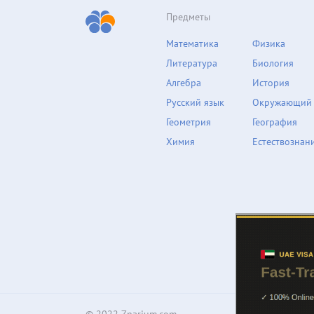
Предметы
Математика
Физика
Литература
Биология
Алгебра
История
Русский язык
Окружающий
Геометрия
География
Химия
Естествознан
© 2022 Znarium.com