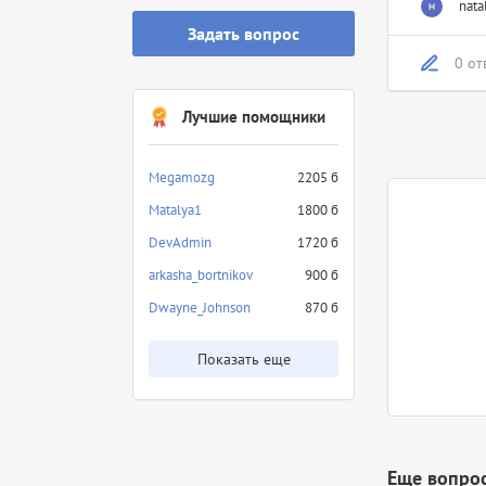
nata
Задать вопрос
0 от
Лучшие помощники
Megamozg
2205 б
Matalya1
1800 б
DevAdmin
1720 б
arkasha_bortnikov
900 б
Dwayne_Johnson
870 б
Показать еще
Еще вопро