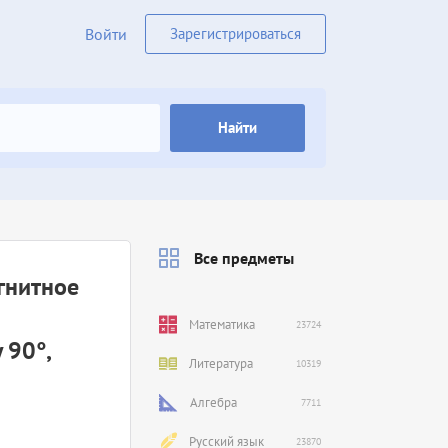
Войти
Зарегистрироваться
Найти
Все предметы
гнитное
Математика
23724
 90°,
Литература
10319
Алгебра
7711
Русский язык
23870