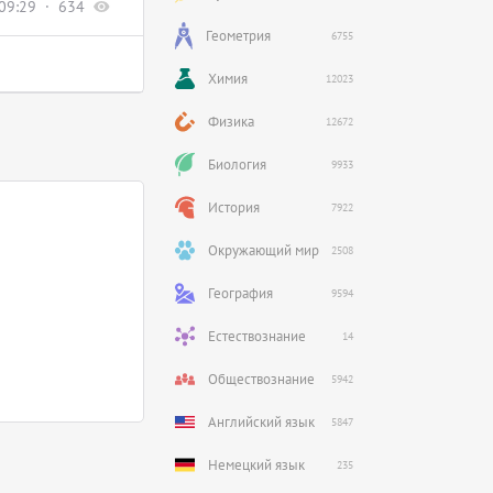
09:29
634
Геометрия
6755
Химия
12023
Физика
12672
Биология
9933
История
7922
Окружающий мир
2508
География
9594
Естествознание
14
Обществознание
5942
Английский язык
5847
Немецкий язык
235