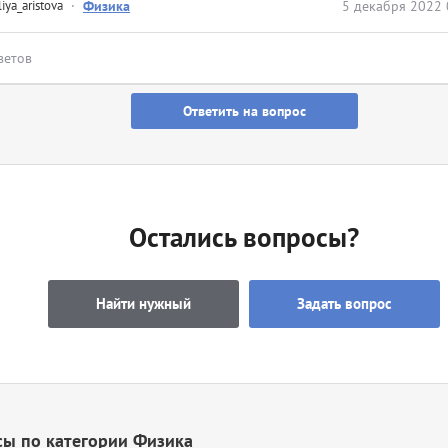
liya_aristova
·
Физика
5 декабря 2022 
ветов
Ответить на вопрос
Остались вопросы?
Найти нужный
Задать вопрос
сы по категории Физика