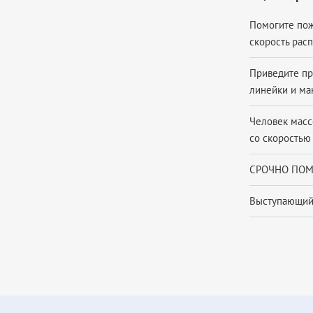
Помогите пож
скорость расп
Приведите пр
линейки и ман
Человек массо
со скоростью 
СРОЧНО ПОМО
Выступающий в