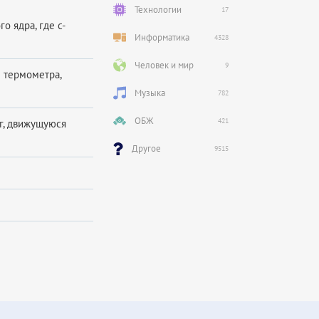
Технологии
17
 ядра, где с-
Информатика
4328
Человек и мир
9
 термометра,
Музыка
782
ОБЖ
421
кг, движущуюся
Другое
9515