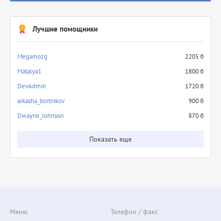
Лучшие помощники
Megamozg
2205 б
Matalya1
1800 б
DevAdmin
1720 б
arkasha_bortnikov
900 б
Dwayne_Johnson
870 б
Показать еще
Меню
Телефон / факс