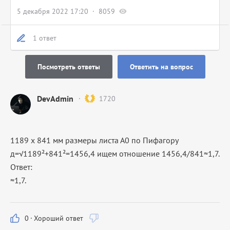
5 декабря 2022 17:20
8059
1 ответ
Посмотреть ответы
Ответить на вопрос
DevAdmin
1720
1189 x 841 мм размеры листа А0 по Пифагору
д=√1189²+841²=1456,4 ищем отношение 1456,4/841≈1,7.
Ответ:
≈1,7.
0
·
Хороший ответ