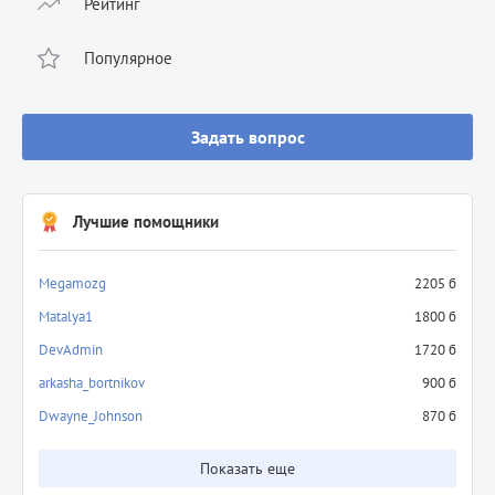
Рейтинг
Популярное
Задать вопрос
Лучшие помощники
Megamozg
2205 б
Matalya1
1800 б
DevAdmin
1720 б
arkasha_bortnikov
900 б
Dwayne_Johnson
870 б
Показать еще