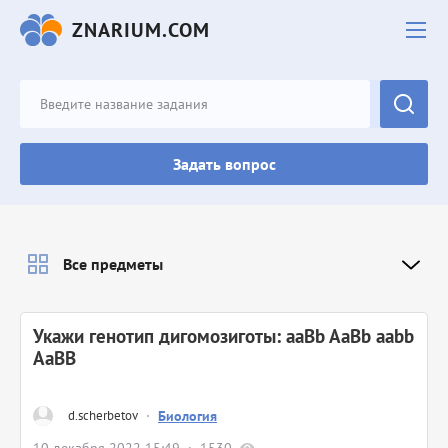
ZNARIUM.COM
Задать вопрос
Все предметы
Укажи генотип дигомозиготы: aaBb AaBb aabb
AaBB
d.scherbetov
·
Биология