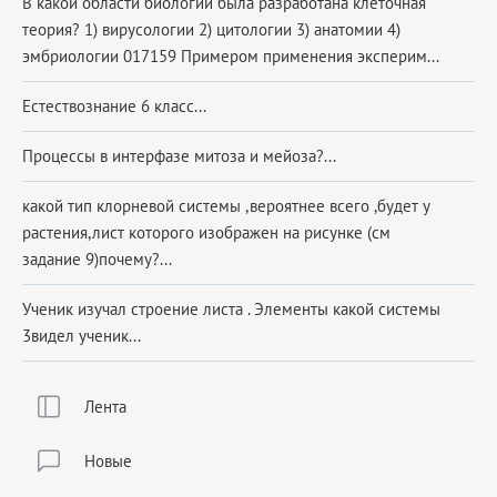
В какой области биологии была разработана клеточная
теория? 1) вирусологии 2) цитологии 3) анатомии 4)
эмбриологии 017159 Примером применения эксперим...
Естествознание 6 класс...
Процессы в интерфазе митоза и мейоза?...
какой тип клорневой системы ,вероятнее всего ,будет у
растения,лист которого изображен на рисунке (см
задание 9)почему?​...
Ученик изучал строение листа . Элементы какой системы
3видел ученик...
Лента
Новые