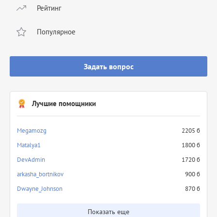
Рейтинг
Популярное
Задать вопрос
Лучшие помощники
Megamozg
2205 б
Matalya1
1800 б
DevAdmin
1720 б
arkasha_bortnikov
900 б
Dwayne_Johnson
870 б
Показать еще