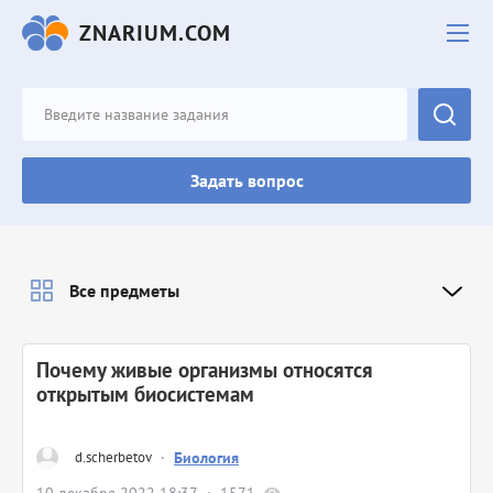
ZNARIUM.COM
Задать вопрос
Все предметы
Почему живые организмы относятся
открытым биосистемам
d.scherbetov
·
Биология