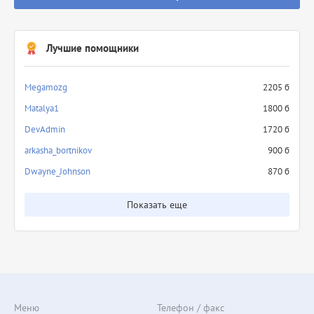
Лучшие помощники
Megamozg
2205 б
Matalya1
1800 б
DevAdmin
1720 б
arkasha_bortnikov
900 б
Dwayne_Johnson
870 б
Показать еще
Меню
Телефон / факс