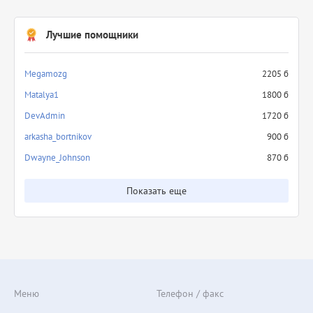
Лучшие помощники
Megamozg
2205 б
Matalya1
1800 б
DevAdmin
1720 б
arkasha_bortnikov
900 б
Dwayne_Johnson
870 б
Показать еще
Меню
Телефон / факс