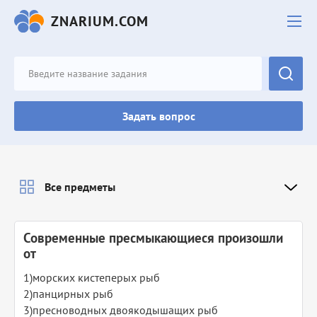
ZNARIUM.COM
Задать вопрос
Все предметы
Современные пресмыкающиеся произошли
от
1)морских кистеперых рыб
2)панцирных рыб
3)пресноводных двоякодышащих рыб