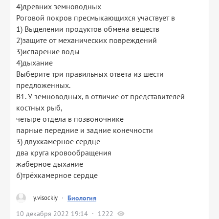
4)древних земноводных
Роговой покров пресмыкающихся участвует в
1) Выделении продуктов обмена веществ
2)защите от механических повреждений
3)испарение воды
4)дыхание
Выберите три правильных ответа из шести
предложенных.
В1. У земноводных, в отличие от представителей
костных рыб,
четыре отдела в позвоночнике
парные передние и задние конечности
3) двухкамерное сердце
два круга кровообращения
жаберное дыхание
6)трёхкамерное сердце
y.visockiy
·
Биология
10 декабря 2022 19:14
1222