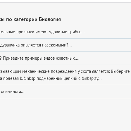
ы по категории Биология
тельные признаки имеют ядовитые грибы....
одуванчика опыляется насекомыми?...
д? Приведите примеры видов животных....
ызывающим механические повреждения у скота является: Выберите 
а полевая b.&nbsp;подмаренник цепкий c.&nbsp;гу...
 осьминога...