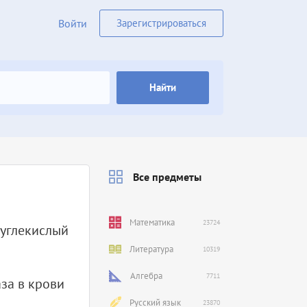
Войти
Зарегистрироваться
Найти
Все предметы
Математика
23724
 углекислый
Литература
10319
Алгебра
7711
за в крови
Русский язык
23870