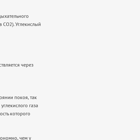
 дыхательного
в CO2). Углекислый
ствляется через
оянии покоя, так
углекислого газа
ость которого
ономно, чем у