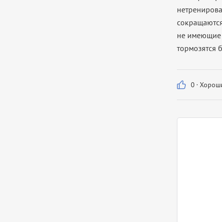
нетренирова
сокращаются
не имеющие 
тормозятся б
0
·
Хороши