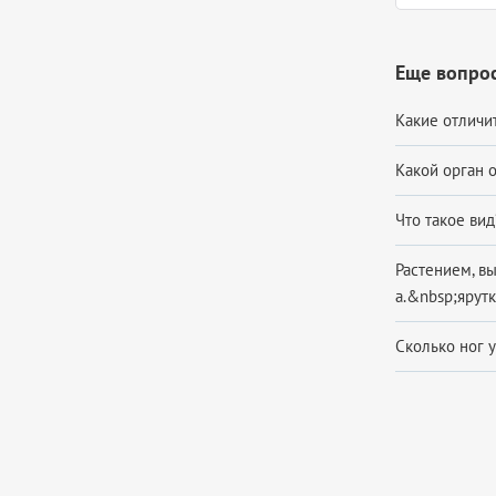
Еще вопрос
Какие отличи
Какой орган 
Что такое ви
Растением, в
a.&nbsp;ярутк
Сколько ног у