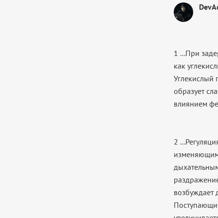
DevA
1 ...При за
как углекисл
Углекислый 
образует сла
влиянием фе
2 ...Регуля
изменяющимс
дыхательным
раздражение
возбуждает 
Поступающие
увеличивает