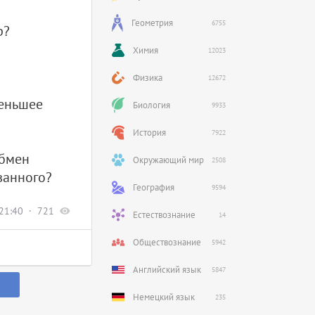
Геометрия
6755
р?
Химия
12023
Физика
12672
меньшее
Биология
9933
История
7922
обмен
Окружающий мир
2508
ванного?
География
9594
21:40
721
Естествознание
14
Обществознание
5942
Английский язык
5847
Немецкий язык
235