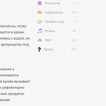
Технологии
17
Информатика
4328
Человек и мир
9
процессы, тогда
Музыка
782
ается в крови.
няясь с водой, он
ОБЖ
421
в эритроцитах под
Другое
9515
ыхания к
печивается
 в крови вызывает
 и рефлекторно
слые продукты.
 крови