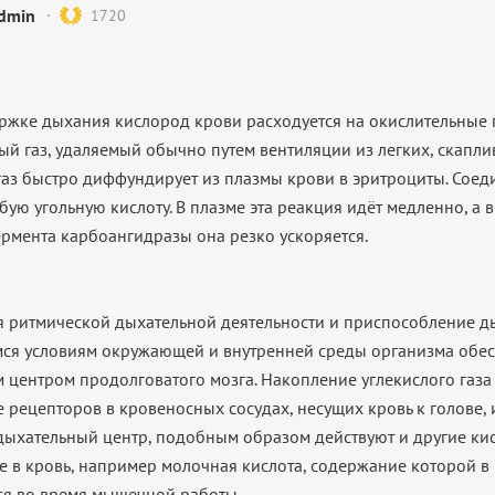
dmin
1720
держке дыхания кислород крови расходуется на окислительные 
ый газ, удаляемый обычно путем вентиляции из легких, скаплив
газ быстро диффундирует из плазмы крови в эритроциты. Соеди
бую угольную кислоту. В плазме эта реакция идёт медленно, а 
рмента карбоангидразы она резко ускоряется.
ция ритмической дыхательной деятельности и приспособление д
я условиям окружающей и внутренней среды организма обес
 центром продолговатого мозга. Накопление углекислого газа
 рецепторов в кровеносных сосудах, несущих кровь к голове,
дыхательный центр, подобным образом действуют и другие ки
 в кровь, например молочная кислота, содержание которой в
ся во время мышечной работы.