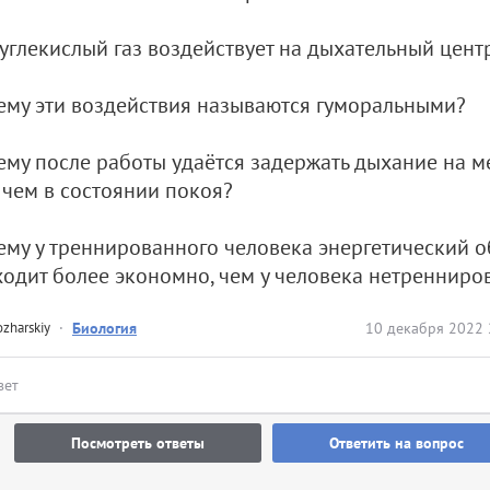
 углекислый газ воздействует на дыхательный цент
ему эти воздействия называются гуморальными?
ему после работы удаётся задержать дыхание на 
 чем в состоянии покоя?
ему у треннированного человека энергетический 
одит более экономно, чем у человека нетренниро
zharskiy
·
Биология
10 декабря 2022 
вет
Посмотреть ответы
Ответить на вопрос