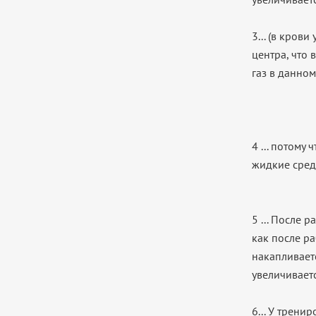
3... (в кров
центра, что
газ в данном
4 ... потому
жидкие среды
5 ... После 
как после р
накапливаетс
увеличивает
6... У трени