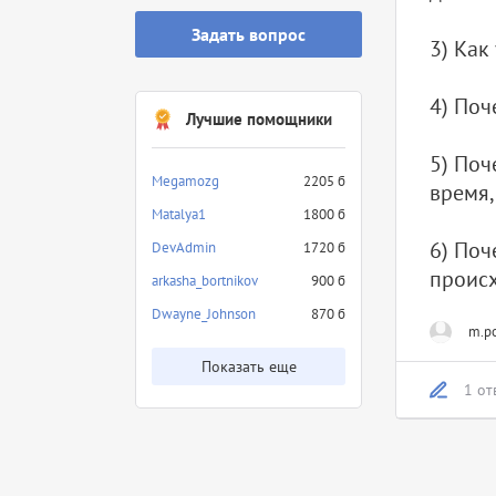
Задать вопрос
3) Как
4) Поч
Лучшие помощники
5) Поч
Megamozg
2205 б
время,
Matalya1
1800 б
6) Поч
DevAdmin
1720 б
происх
arkasha_bortnikov
900 б
Dwayne_Johnson
870 б
m.po
Показать еще
1 от