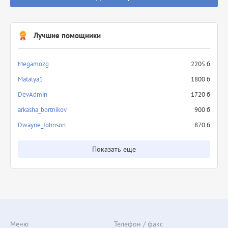
Лучшие помощники
Megamozg
2205 б
Matalya1
1800 б
DevAdmin
1720 б
arkasha_bortnikov
900 б
Dwayne_Johnson
870 б
Показать еще
Меню
Телефон / факс