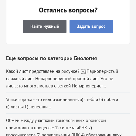
Остались вопросы?
Найти нужный
Задать вопрос
Еще вопросы по категории Биология
Какой лист представлен на рисунке? ￼ Парноперистый
сложный лист Непарноперистый простой лист Это не
лист, это много листьев с веткой Непарноперист...
Усики гороха - это видоизменённые: а) стебли б) побеги
в) листья Г) лепестки...
Обмен между участками гомологичных хромосом
происходит в процессе: 1) синтеза иРНК 2)
кроссинговера 3) редупликации ДНК 4) образовании двух