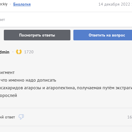
ockiy
·
Биология
14 декабря 2022 
вет
Посмотреть ответы
Ответить на вопрос
dmin
1720
пигмент
а что именно надо дописать
лисахаридов агарозы и агаропектина, получаемая путём экстра
дорослей
й ответ
16