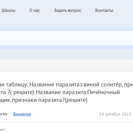
Школы
О нас
Задать вопрос
Контакты
и таблицу: Название паразита:свиной солитёр, пр
та ?( решите) Название паразита:Печёночный
щик,признаки паразита?(решите)
ockiy
·
Биология
14 декабря 2022 
вет