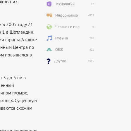
ходят из
Технологии
17
Информатика
4328
 в 2005 году 71
Человек и мир
9
о 1 в Шотландии.
Музыка
782
и страны. А также
данным Центра по
ОБЖ
421
ом повышался в
Другое
9515
 3 до 5 см в
аненный
лчном пузыре,
отных. Существует
иваются схожим
ет во внутренних