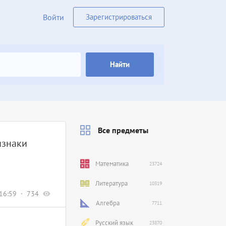
Войти
Зарегистрироваться
Найти
Все предметы
изнаки
Математика
23724
Литература
10319
16:59
734
Алгебра
7711
Русский язык
23870