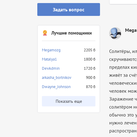
Задать вопрос
Mega
Лучшие помощники
Megamozg
2205 б
Солитёры, и
скручиваются
Matalya1
1800 б
пределах ки
DevAdmin
1720 б
живёт за счё
arkasha_bortnikov
900 б
человечески
Dwayne_Johnson
870 б
человек може
Заражение ч
Показать еще
солитёром н
обычно это у
нужно лечен
распростран