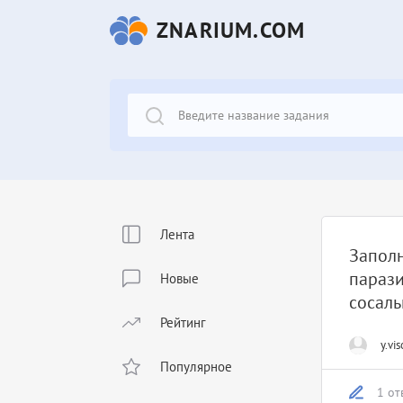
ZNARIUM.COM
Лента
Заполн
парази
Новые
сосаль
Рейтинг
y.vis
Популярное
1 от