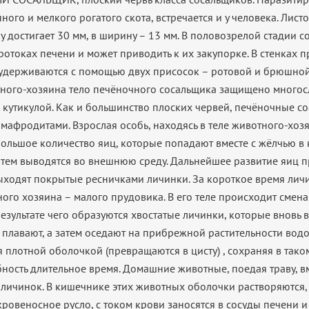
ного и мелкого рогатого скота, встречается и у человека. Лист
у достигает 30 мм, в ширину – 13 мм. В половозрелой стадии 
ротоках печени и может приводить к их закупорке. В стенках 
удерживаются с помощью двух присосок – ротовой и брюшной.
ного-хозяина тело печёночного сосальщика защищено много
 кутикулой. Как и большинство плоских червей, печёночные с
рмафродитами. Взрослая особь, находясь в теле животного-хоз
ольшое количество яиц, которые попадают вместе с жёлчью в
затем выводятся во внешнюю среду. Дальнейшее развитие яиц п
выходят покрытые ресничками личинки. За короткое время лич
ого хозяина – малого прудовика. В его теле происходит смен
результате чего образуются хвостатые личинки, которые вновь в
 плавают, а затем оседают на прибрежной растительности вод
 плотной оболочкой (превращаются в цисту) , сохраняя в тако
ность длительное время. Домашние животные, поедая траву, вм
 личинок. В кишечнике этих животных оболочки растворяются,
кровеносное русло, с током крови заносятся в сосуды печени 