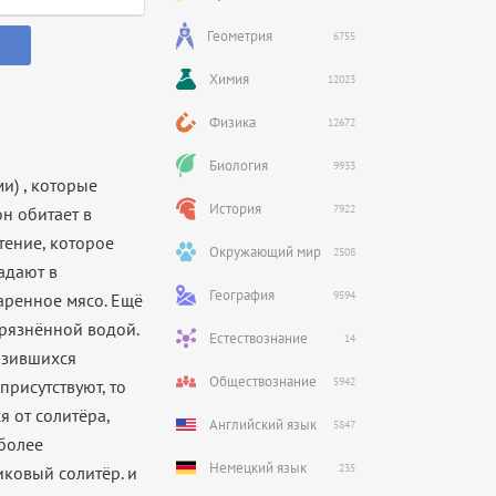
Геометрия
6755
Химия
12023
Физика
12672
Биология
9933
и) , которые
История
7922
он обитает в
тение, которое
Окружающий мир
2508
адают в
География
9594
аренное мясо. Ещё
грязнённой водой.
Естествознание
14
азившихся
Обществознание
5942
рисутствуют, то
я от солитёра,
Английский язык
5847
иболее
Немецкий язык
235
иковый солитёр. и