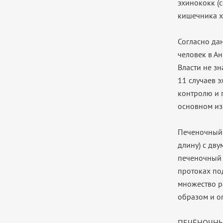
эхинококк (с
кишечника х
Согласно да
человек в А
Власти не зн
11 случаев 
контролю и 
основном из
Печеночный 
длину) с дв
печеночный 
протоках по
множество р
образом и о
ПЕЧЁНОЧНЫЙ 