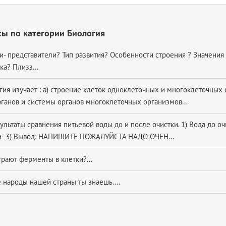
ы по категории Биология
и- представители? Тип развития? Особенности строения ? Значения
а? Плизз...
гия изучает : а) строение клеток одноклеточных и многоклеточных
рганов и системы органов многоклеточных организмов...
льтаты сравнения питьевой воды до и после очистки. 1) Вода до оч
ки- 3) Вывод: НАПИШИТЕ ПОЖАЛУЙСТА НАДО ОЧЕН...
грают ферменты в клетки?...
 народы нашей страны ты знаешь....