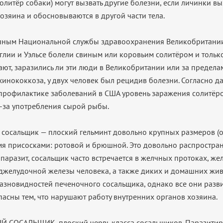
олитёр собаки) могут вызвать другие болезни, если личинки вы
озяина и обосновываются в другой части тела.
нным Национальной службы здравоохранения Великобритании
нглии и Уэльсе болели свиным или коровьим солитёром и тольк
ают, заразились ли эти люди в Великобритании или за пределам
эхинококкоза, у двух человек был рецидив болезни. Согласно 
профилактике заболеваний в США уровень заражения солитёр
-за употребления сырой рыбы.
сосальщик — плоский гельминт довольно крупных размеров (от
умя присосками: ротовой и брюшной. Это довольно распростр
паразит, сосальщик часто встречается в желчных протоках, же
джелудочной железы человека, а также диких и домашних жив
азновидностей печеночного сосальщика, однако все они разв
пасны тем, что нарушают работу внутренних органов хозяина.
СОСАЛЬЩИК, плоский червь класса сосальщиков. Паразитиру