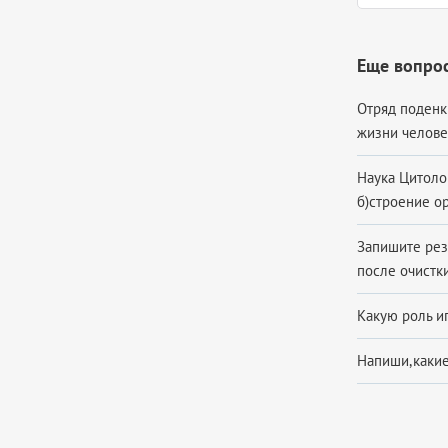
Еще вопрос
Отряд поденк
жизни человек
Наука Цитоло
б)строение о
Запишите резу
после очист
Какую роль и
Напиши,какие