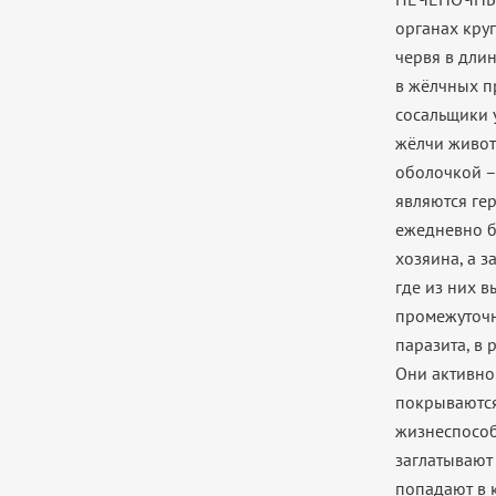
органах круп
червя в длин
в жёлчных п
сосальщики 
жёлчи живот
оболочкой –
являются ге
ежедневно б
хозяина, а 
где из них 
промежуточн
паразита, в 
Они активно
покрываются
жизнеспособ
заглатывают
попадают в 