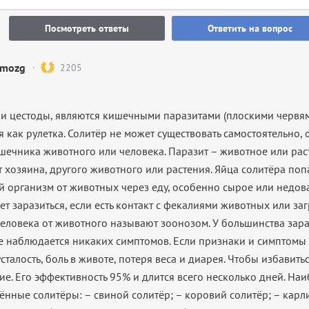
Посмотреть ответы
Ответить на вопрос
mozg
2205
ли цестоды, являются кишечными паразитами (плоскими червям
 как рулетка. Солитёр не может существовать самостоятельно, 
шечника животного или человека. Паразит – животное или рас
т хозяина, другого животного или растения. Яйца солитёра поп
й организм от животных через еду, особенно сырое или недов
т заразиться, если есть контакт с фекалиями животных или за
еловека от животного называют зоонозом. У большинства зар
е наблюдается никаких симптомов. Если признаки и симптомы п
сталость, боль в животе, потеря веса и диарея. Чтобы избавитьс
ие. Его эффективность 95% и длится всего несколько дней. На
ённые солитёры: – свиной солитёр; – коровий солитёр; – карл