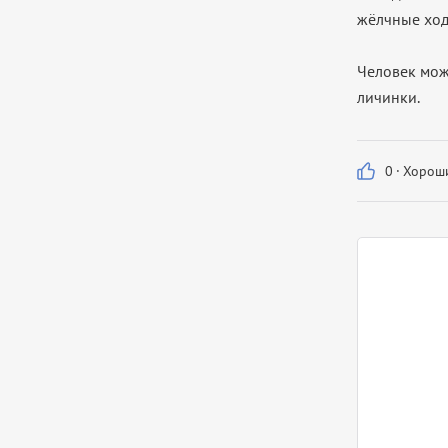
жёлчные ход
Человек мож
личинки.
0
·
Хороши