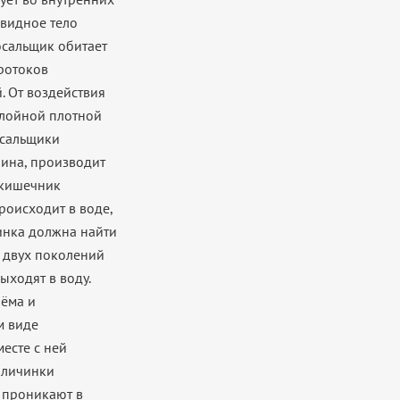
овидное тело
сосальщик обитает
протоков
 От воздействия
слойной плотной
осальщики
яина, производит
 кишечник
роисходит в воде,
инка должна найти
а двух поколений
ыходят в воду.
оёма и
м виде
есте с ней
 личинки
и проникают в