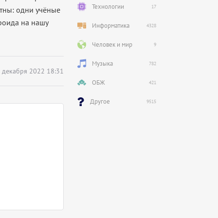
Технологии
17
тны: одни учёные
роида на нашу
Информатика
4328
Человек и мир
9
Музыка
782
 декабря 2022 18:31
ОБЖ
421
Другое
9515