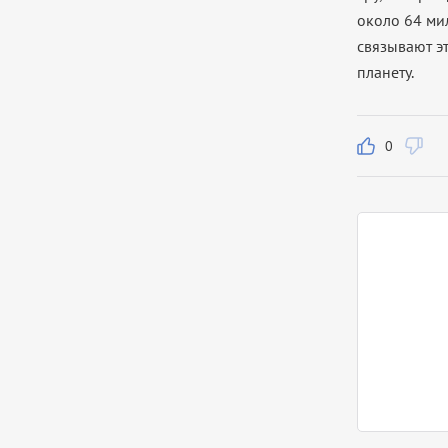
около 64 ми
связывают э
планету.
0