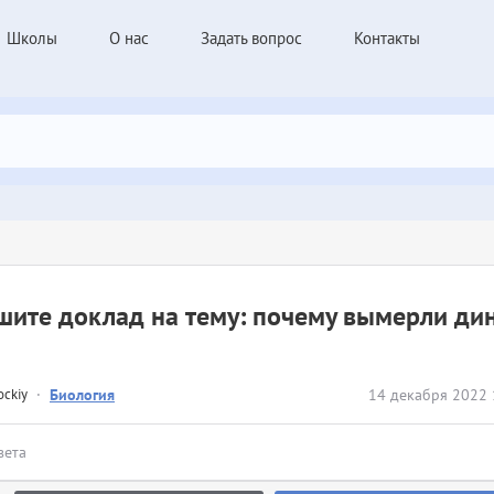
Школы
О нас
Задать вопрос
Контакты
ите доклад на тему: почему вымерли ди
ockiy
·
Биология
14 декабря 2022 
вета