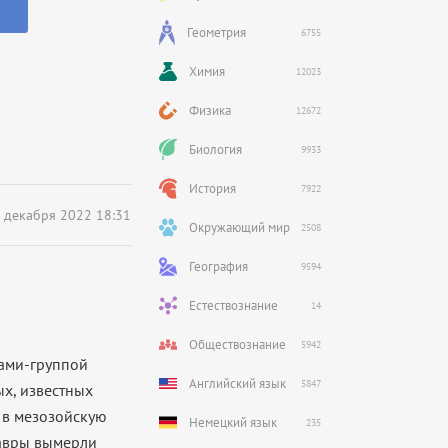
Геометрия
6755
Химия
12023
Физика
12672
Биология
9933
История
7922
 декабря 2022 18:31
Окружающий мир
2508
География
9594
Естествознание
14
Обществознание
5942
рами-группой
Английский язык
5847
х, известных
 в мезозойскую
Немецкий язык
235
завры вымерли