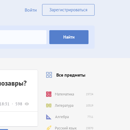
Войти
Зарегистрироваться
Найти
Все предметы
нозавры?
Математика
23724
18:31
598
Литература
10319
Алгебра
7711
Русский язык
23870