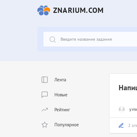
ZNARIUM.COM
Лента
Напиш
Новые
Рейтинг
y.vis
Популярное
2 от