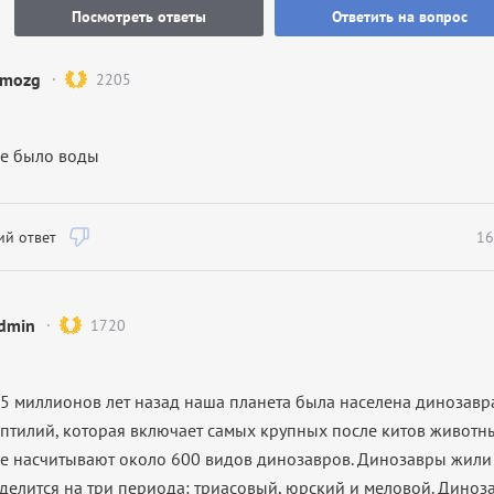
Посмотреть ответы
Ответить на вопрос
mozg
2205
не было воды
й ответ
16
dmin
1720
5 миллионов лет назад наша планета была населена динозав
птилий, которая включает самых крупных после китов животны
ые насчитывают около 600 видов динозавров. Динозавры жили
я делится на три периода: триасовый, юрский и меловой. Дино