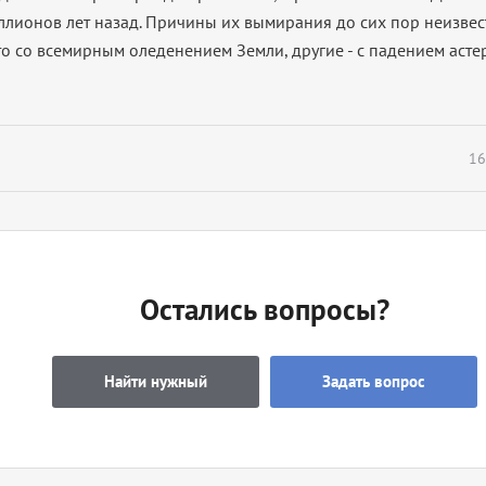
ллионов лет назад. Причины их вымирания до сих пор неизвес
то со всемирным оледенением Земли, другие - с падением асте
16
Остались вопросы?
Найти нужный
Задать вопрос