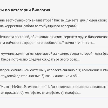
ы по категории Биология
ние вестибулярного анализатора? Как вы думаете, для людей каких
а корректная работа вестибулярного аппарата?...
бенности растений, обитающих в самом верхнем ярусе биогеоценоз
т устойчивость природного сообщества? помогите чем см...
 мужчина женился на кареглазой женщине, у отца которой глаза был
 Какое потомство следует ожидать от этого брак...
второй сигнальной системы у человека связано с 1) изменением кл
 трудовой деятельностью 3) возникновением об...
: "Митоз. Мейоз. Размножение" 1. Расхождение хромосом к полюсам 
а). профазе; б). метафазе; в). анафазе; г). телофаз...