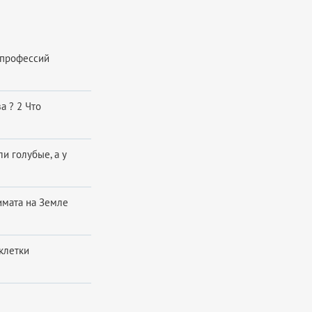
 профессий
а ? 2 Что
и голубые, а у
имата на Земле
клетки