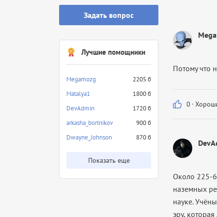
Задать вопрос
Mega
Лучшие помощники
Потому что 
Megamozg
2205 б
Matalya1
1800 б
0
·
Хороши
DevAdmin
1720 б
arkasha_bortnikov
900 б
Dwayne_Johnson
870 б
DevA
Показать еще
Около 225-6
наземных ре
науке. Учён
эру, котора