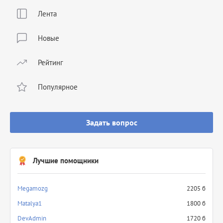
Лента
Новые
Рейтинг
Популярное
Задать вопрос
Лучшие помощники
Megamozg
2205 б
Matalya1
1800 б
DevAdmin
1720 б