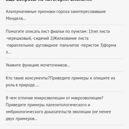
Альтернативные признаки гороха заинтересовавшие
Менделя...
Помогите описать лист фиалки по пунктам: 1)тип листа
-черешковый, -сидячий 2)Жилкование листа
-параллельное -дуговидное -пальчатое -перистое 3)форма
л...
Укажите функцию мочеточников...
Кто такие консументы?Приведите примеры и опишите их
роль в природе....
В чем отличие микроэволюции от макроэволюции?
Приведите примеры палеонтологического и
эмбриологического доказательств эволюции (не менее
двух примеров...