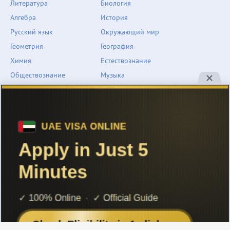
Литература
Биология
Алгебра
История
Русский язык
Окружающий мир
Геометрия
География
Химия
Естествознание
Обществознание
Музыка
Английский язык
ОБЖ
Немецкий язык
Другое
Технологии
Информатика
Человек и мир
support@znarium.com
© 2022 Znarium.com