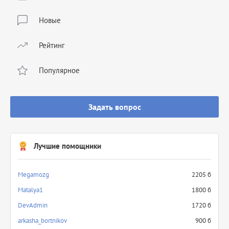
Новые
Рейтинг
Популярное
Задать вопрос
Лучшие помощники
Megamozg
2205 б
Matalya1
1800 б
DevAdmin
1720 б
arkasha_bortnikov
900 б