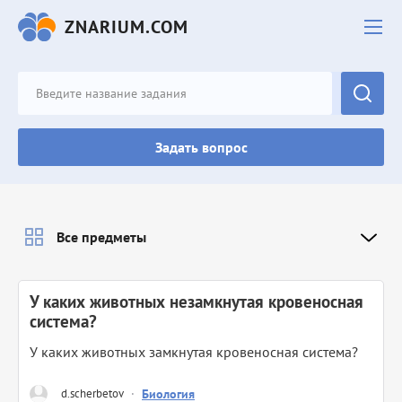
ZNARIUM.COM
Задать вопрос
Все предметы
У каких животных незамкнутая кровеносная
система?
У каких животных замкнутая кровеносная система?
d.scherbetov
·
Биология