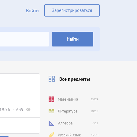
Войти
Зарегистрироваться
Найти
Все предметы
Математика
23724
19:56
639
Литература
10319
Алгебра
7711
Русский язык
23870