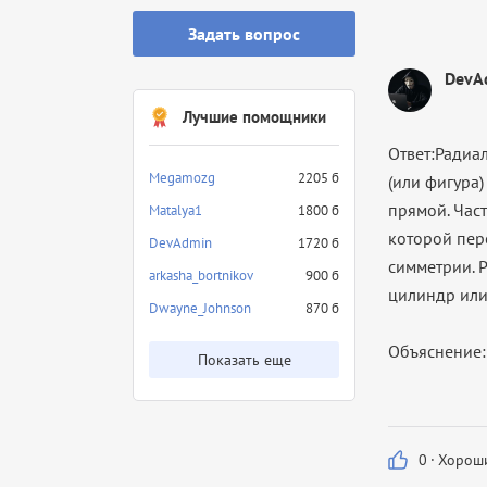
Задать вопрос
DevA
Лучшие помощники
Ответ:Радиа
Megamozg
2205 б
(или фигура
прямой. Част
Matalya1
1800 б
которой пер
DevAdmin
1720 б
симметрии. 
arkasha_bortnikov
900 б
цилиндр или
Dwayne_Johnson
870 б
Объяснение:
Показать еще
0
·
Хороши