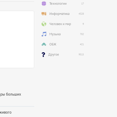
Технологии
17
Информатика
4328
Человек и мир
9
Музыка
782
ОБЖ
421
Другое
9515
коры больших
 живого