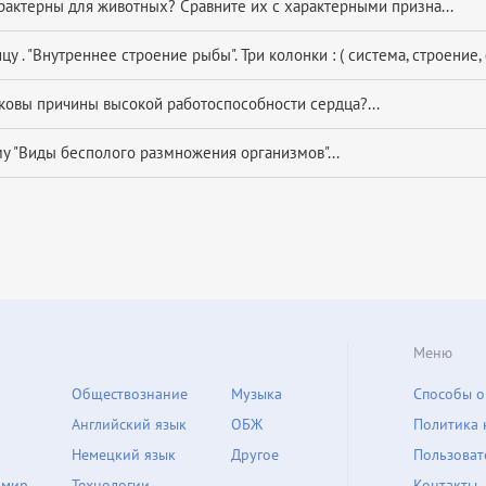
рактерны для животных? Сравните их с характерными призна...
цу . "Внутреннее строение рыбы". Три колонки : ( система, строение, 
аковы причины высокой работоспособности сердца?...
му "Виды бесполого размножения организмов"...
Меню
Обществознание
Музыка
Способы о
Английский язык
ОБЖ
Политика 
Немецкий язык
Другое
Пользоват
 мир
Технологии
Контакты