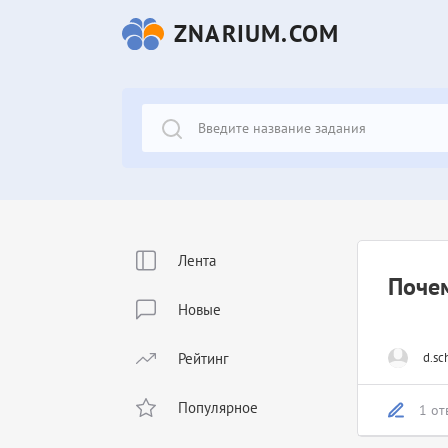
ZNARIUM.COM
Лента
Почем
Новые
Рейтинг
d.sc
Популярное
1 от