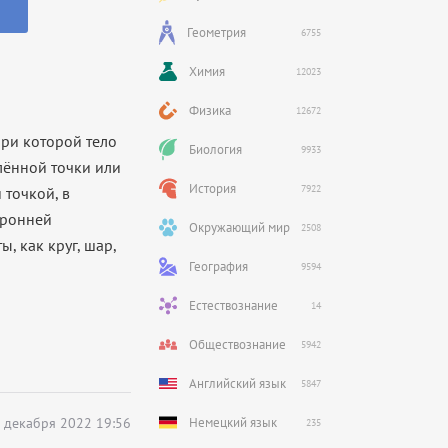
Геометрия
6755
Химия
12023
Физика
12672
при которой тело
Биология
9933
лённой точки или
История
7922
 точкой, в
оронней
Окружающий мир
2508
, как круг, шар,
География
9594
Естествознание
14
Обществознание
5942
Английский язык
5847
 декабря 2022 19:56
Немецкий язык
235