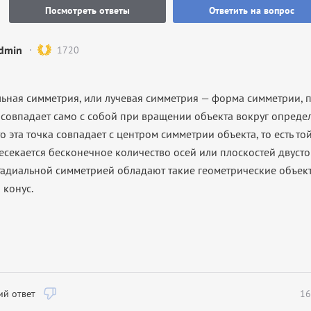
Посмотреть ответы
Ответить на вопрос
dmin
1720
льная симметрия, или лучевая симметрия — форма симметрии, 
) совпадает само с собой при вращении объекта вокруг опреде
о эта точка совпадает с центром симметрии объекта, то есть той
есекается бесконечное количество осей или плоскостей двуст
Радиальной симметрией обладают такие геометрические объекты
 конус.
й ответ
16