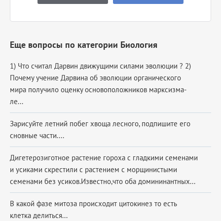
Еще вопросы по категории Биология
1) Что считал Дарвин движущими силами эволюции ? 2)
Почему учение Дарвина об эволюции органического
мира получило оценку основоположников марксизма-
ле...
Зарисуйте летний побег хвоща лесного, подпишите его
сновные части....
Дигетерозиготное растение гороха с гладкими семенами
и усиками скрестили с растением с морщинистыми
семенами без усиков.Известно,что оба домининантных...
В какой фазе митоза происходит цитокинез то есть
клетка делиться​...