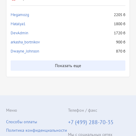
Megamozg
2205 б
Matalya1
1800 б
DevAdmin
1720 б
arkasha_bortnikov
900 б
Dwayne_Johnson
870 б
Показать еще
Меню
Телефон / факс
+7 (499) 288-70-35
Способы оплаты
Политика конфиденциальности
Мы с социальных сетях