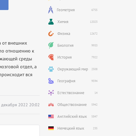
Геометрия
6755
Химия
12023
Физика
12672
а от внешних
Биология
9933
 по отношению к
История
7922
ружающей среды
 мозговой отдел, а
Окружающий мир
2508
 происходит вся
География
9594
Естествознание
14
 декабря 2022 20:02
Обществознание
5942
Английский язык
5847
Немецкий язык
235