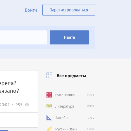
Войти
Зарегистрироваться
Найти
Все предметы
ерепа?
вязано?
Математика
23724
20:02
955
Литература
10319
Алгебра
7711
Русский язык
23870