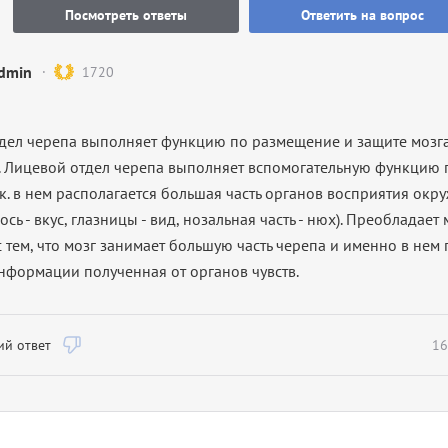
Посмотреть ответы
Ответить на вопрос
dmin
1720
дел черепа выполняет функцию по размещение и защите мозг
. Лицевой отдел черепа выполняет вспомогательную функцию
т.к. в нем располагается большая часть органов восприятия ок
ось - вкус, глазницы - вид, нозальная часть - нюх). Преобладает
с тем, что мозг занимает большую часть черепа и именно в нем
нформации полученная от органов чувств.
й ответ
16