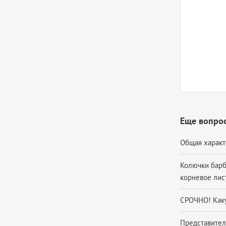
Еще вопрос
Общая характ
Колючки барб
корневое лист
СРОЧНО! Каку
Представител