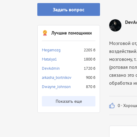
Задать вопрос
DevA
Лучшие помощники
Мозговой от
Megamozg
2205 б
воздействий
мозговому, 
Matalya1
1800 б
(ротовая пол
DevAdmin
1720 б
связано это 
arkasha_bortnikov
900 б
обработка и
Dwayne_Johnson
870 б
Показать еще
0
·
Хороши