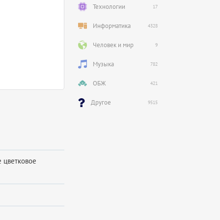
Технологии
17
Информатика
4328
Человек и мир
9
Музыка
782
ОБЖ
421
Другое
9515
е цветковое