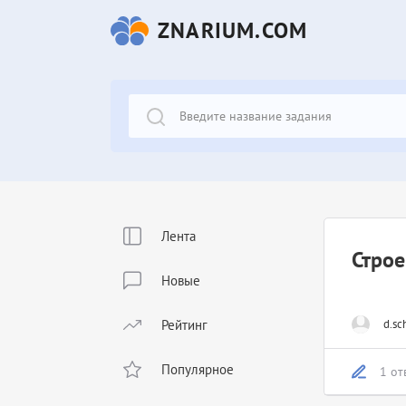
ZNARIUM.COM
Лента
Строе
Новые
Рейтинг
d.sc
Популярное
1 от