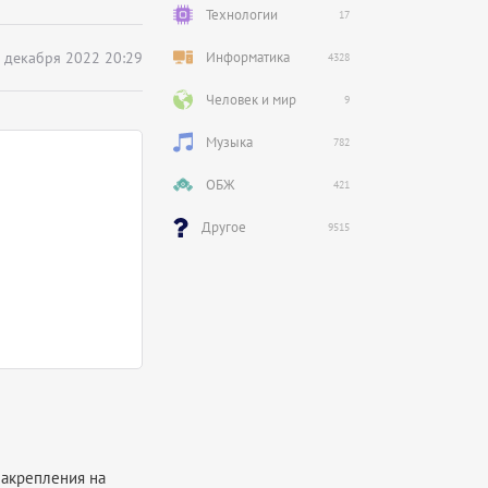
Технологии
17
 декабря 2022 20:29
Информатика
4328
Человек и мир
9
Музыка
782
ОБЖ
421
Другое
9515
 закрепления на