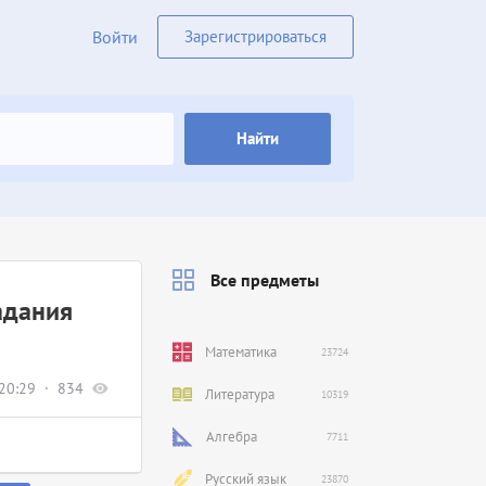
Войти
Зарегистрироваться
Найти
Все предметы
адания
Математика
23724
20:29
834
Литература
10319
Алгебра
7711
Русский язык
23870