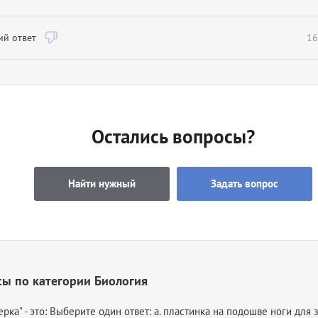
й ответ
16
Остались вопросы?
Найти нужный
Задать вопрос
ы по категории Биология
терка" - это: Выберите один ответ: a. пластинка на подошве ноги для