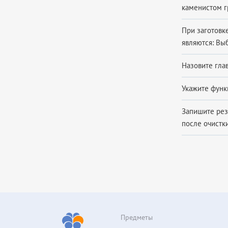
каменистом г
При заготовк
являются: Выб
Назовите гла
Укажите функ
Запишите резу
после очист
Предметы