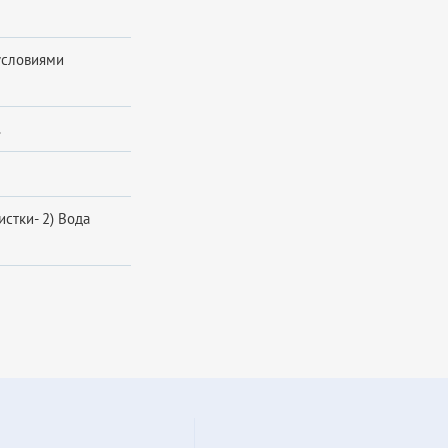
условиями
.
истки- 2) Вода