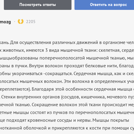
Посмотреть ответы
Ответить на вопрос
mozg
2205
кань
. Для осуществления различных движений в организме чело
 животных, имеются 3 вида мышечной ткани: скелетная, сердеч
мышцыобразованы поперечнополосатой мышечной тканью, мы
раны в пучки. Внутри волокон проходят белковые нити, благо
бны укорачиваться -сокращаться.
Сердечная мышца
, как и ск
лосатых мышечных волокон. Эти волокна в определенных уча
переплетаются). Благодаря этой особенности сердечная мышца
. Стенки внутренних органов (сосудов, кишечника, мочевого п
ечной тканью.
Сокращение волокон этой ткани происходит ме
тные мышцы состоят из пучков по перечнополосатых мышечн
це подходят кровеносные сосуды и нервы. Мышцы покрыты
нотканной оболочкой и прикрепляются к кости при помощи с