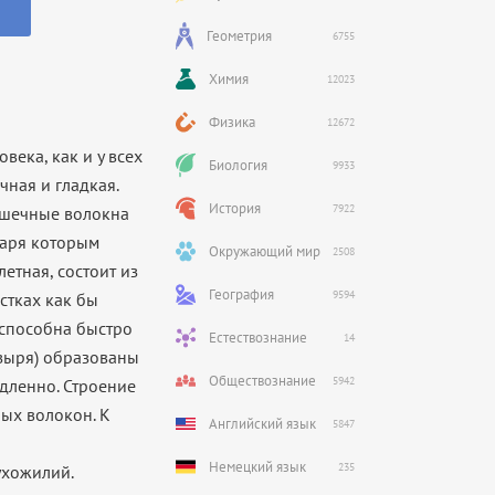
Геометрия
6755
Химия
12023
Физика
12672
века, как и у всех
Биология
9933
ная и гладкая.
История
7922
шечные волокна
даря которым
Окружающий мир
2508
елетная, состоит из
География
9594
стках как бы
 способна быстро
Естествознание
14
узыря) образованы
Обществознание
5942
дленно.
Строение
ых волокон. К
Английский язык
5847
Немецкий язык
235
ухожилий.