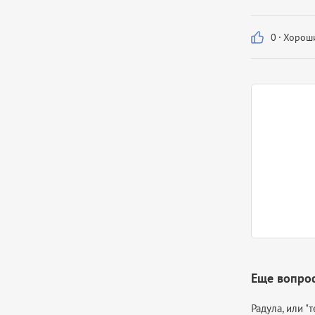
0
·
Хороши
Еще вопрос
Радула, или "