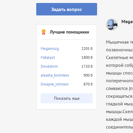
Задать вопрос
Mega
Лучшие помощники
Мышечная т
Megamozg
2205 б
позвоночных
Скелетные 
Matalya1
1800 б
которой соб
DevAdmin
1720 б
мышцы спосо
arkasha_bortnikov
900 б
поперечнопо
Dwayne_Johnson
870 б
сливаются (
сокращаться
Показать еще
гладкой мыш
мышцы.Скеле
каждой мыш
соединитель