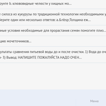
рунте b. клювовидные челюсти у хищных мо...
е силоса из кукурузы по традиционной технологии необходимыми 
ерите один или несколько ответов: a.&nbsp;Толщина еж...
вные условия необходимые для прорастания семян помогите плиз..
цию мочеточников...
льтаты сравнения питьевой воды до и после очистки. 1) Вода до оч
ки- 3) Вывод: НАПИШИТЕ ПОЖАЛУЙСТА НАДО ОЧЕН...
Меню