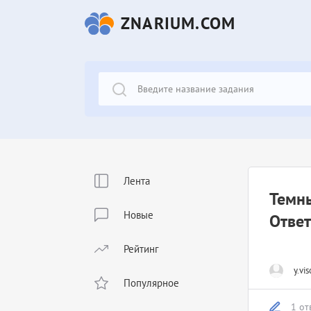
ZNARIUM.COM
Лента
Темны
Новые
Ответ
Рейтинг
y.vis
Популярное
1 от