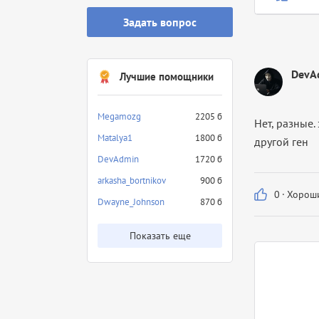
Задать вопрос
DevA
Лучшие помощники
Megamozg
2205 б
Нет, разные.
Matalya1
1800 б
другой ген
DevAdmin
1720 б
arkasha_bortnikov
900 б
0
·
Хороши
Dwayne_Johnson
870 б
Показать еще