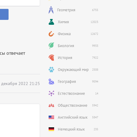
Геометрия
6755
Химия
12023
Физика
12672
Биология
9933
осы отвечает
История
7922
Окружающий мир
2508
География
9594
 декабря 2022 21:25
Естествознание
14
Обществознание
5942
Английский язык
5847
Немецкий язык
235