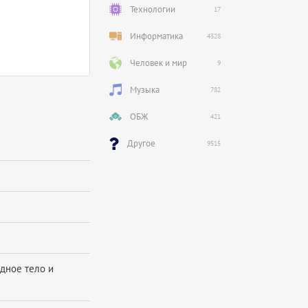
Технологии
17
Информатика
4328
Человек и мир
9
Музыка
782
ОБЖ
421
Другое
9515
дное тело и