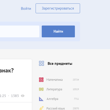
Войти
Зарегистрироваться
Найти
Все предметы
знак?
Математика
23724
Литература
10319
1:25
1383
Алгебра
7711
Русский язык
23870