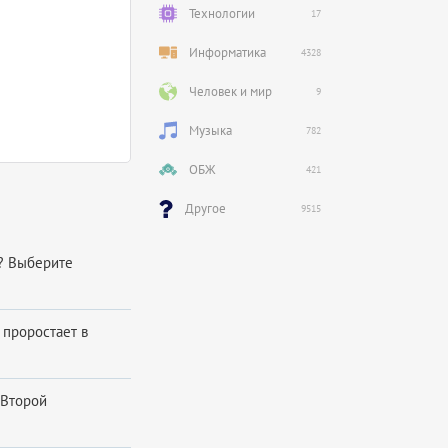
Технологии
17
Информатика
4328
Человек и мир
9
Музыка
782
ОБЖ
421
Другое
9515
? Выберите
 проростает в
 Второй