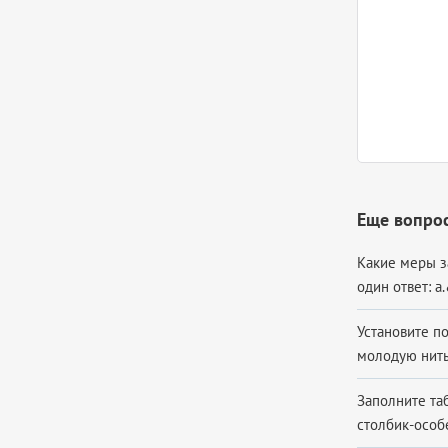
Еще вопрос
Какие меры з
один ответ: 
Установите п
молодую нить 
Заполните та
столбик-особ