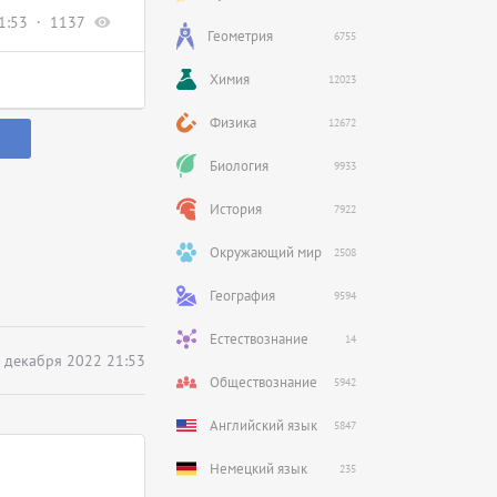
1:53
1137
Геометрия
6755
Химия
12023
Физика
12672
Биология
9933
История
7922
Окружающий мир
2508
География
9594
Естествознание
14
 декабря 2022 21:53
Обществознание
5942
Английский язык
5847
Немецкий язык
235