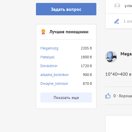
y.vis
Задать вопрос
1 от
Лучшие помощники
Megamozg
2205 б
Mega
Matalya1
1800 б
DevAdmin
1720 б
10*40=400 в
arkasha_bortnikov
900 б
Dwayne_Johnson
870 б
0
·
Хороши
Показать еще