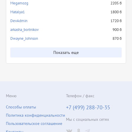
Megamozg
2205 б
Matalya1
1800 б
DevAdmin
1720 б
arkasha_bortnikov
900 б
Dwayne_Johnson
870 б
Показать еще
Меню
Телефон / факс
+7 (499) 288-70-35
Способы оплаты
Политика конфиденциальности
Мы с социальных сетях
Пользовательское соглашение
Контакты