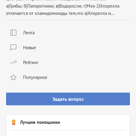
а)Грибы; б)Папоротники; в)Водоросли; г)Мхи 2)Хлорелла
отличается от хламидомонады тем,что а)Хлорелла и...
Лента
Новые
Рейтинг
Популярное
Задать вопрос
Лучшие помощники