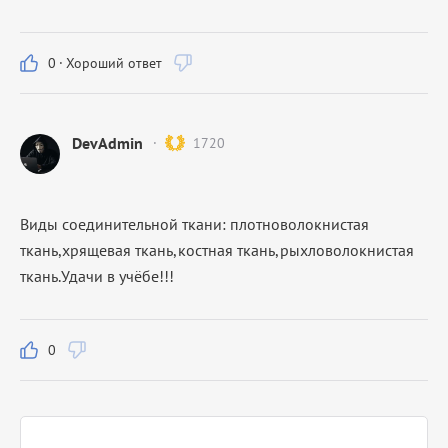
0
·
Хороший ответ
DevAdmin
1720
Виды соединительной ткани: плотноволокнистая
ткань,хрящевая ткань,костная ткань,рыхловолокнистая
ткань.Удачи в учёбе!!!
0