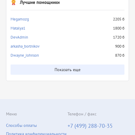
Лучшие помощники
Megamozg
2205 б
Matalya1
1800 б
DevAdmin
1720 б
arkasha_bortnikov
900 б
Dwayne_Johnson
870 б
Показать еще
Меню
Телефон / факс
+7 (499) 288-70-35
Способы оплаты
Политика конфиденциальности