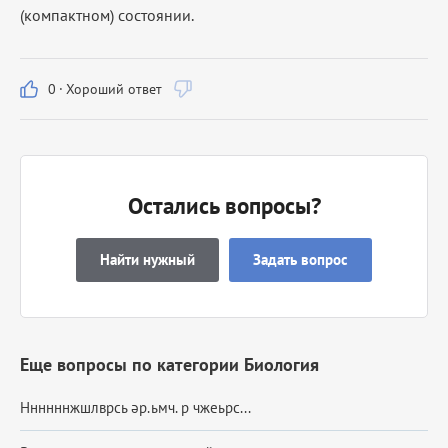
(компактном) состоянии.
0
·
Хороший ответ
Остались вопросы?
Найти нужный
Задать вопрос
Еще вопросы по категории Биология
Ннннннжшлврсь әр.ьмч. р чжеьрс​...