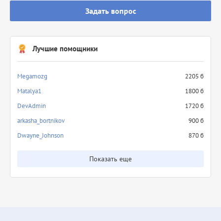
Задать вопрос
Лучшие помощники
Megamozg
2205 б
Matalya1
1800 б
DevAdmin
1720 б
arkasha_bortnikov
900 б
Dwayne_Johnson
870 б
Показать еще