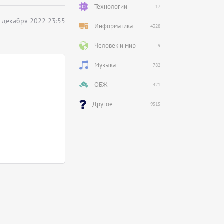
Технологии
17
 декабря 2022 23:55
Информатика
4328
Человек и мир
9
Музыка
782
ОБЖ
421
Другое
9515