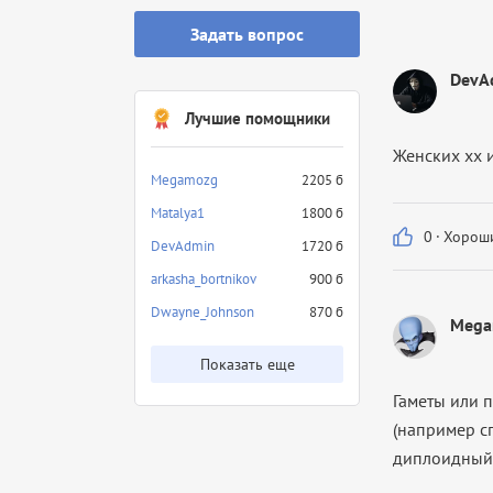
Задать вопрос
DevA
Лучшие помощники
Женских xx 
Megamozg
2205 б
Matalya1
1800 б
0
·
Хороши
DevAdmin
1720 б
arkasha_bortnikov
900 б
Dwayne_Johnson
870 б
Mega
Показать еще
Гаметы или 
(например с
диплоидный