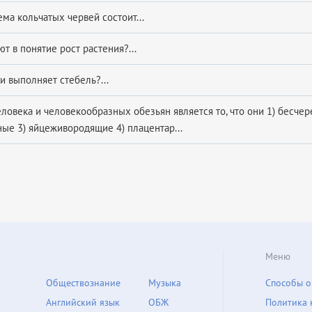
ма кольчатых червей состоит...
т в понятие рост растения?...
и выполняет стебель?...
о­ве­ка и че­ло­ве­ко­об­раз­ных обе­зьян яв­ля­ет­ся то, что они 1) бесче
ые 3) яйцеживородящие 4) плацентар...
Меню
Обществознание
Музыка
Способы о
Английский язык
ОБЖ
Политика 