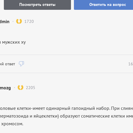
Посмотреть ответы
Ответить на вопрос
dmin
1720
и мужских xy
й ответ
16
mozg
2205
половые клетки-имеет одинарный гапоидный набор. При слиян
перматозоида и яйцеклетки) образуют соматические клетки и
 хромосом.