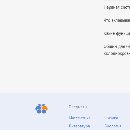
Нервная систе
Что вкладываю
Какие функци
Общим для че­л
холоднокровн
Предметы
Математика
Физика
Литература
Биология