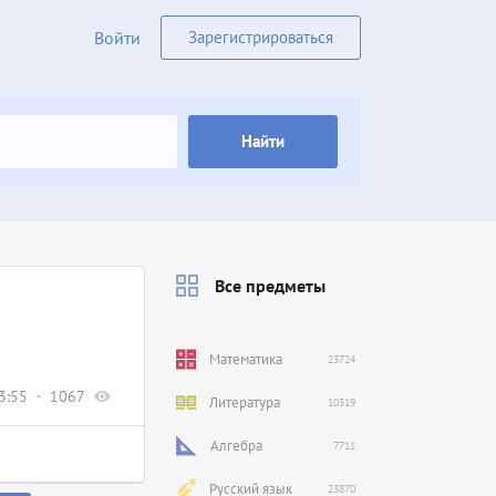
Войти
Зарегистрироваться
Найти
Все предметы
Математика
23724
3:55
1067
Литература
10319
Алгебра
7711
Русский язык
23870