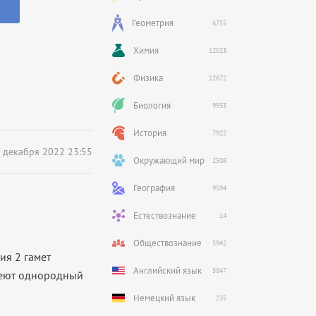
Геометрия
6755
Химия
12023
Физика
12672
Биология
9933
История
7922
 декабря 2022 23:55
Окружающий мир
2508
География
9594
Естествознание
14
Обществознание
5942
ия 2 гамет
Английский язык
5847
меют однородный
Немецкий язык
235