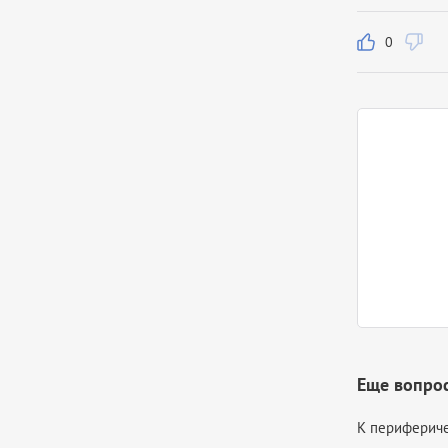
0
Еще вопрос
К перифериче