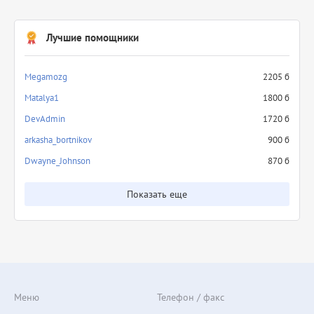
Лучшие помощники
Megamozg
2205 б
Matalya1
1800 б
DevAdmin
1720 б
arkasha_bortnikov
900 б
Dwayne_Johnson
870 б
Показать еще
Меню
Телефон / факс