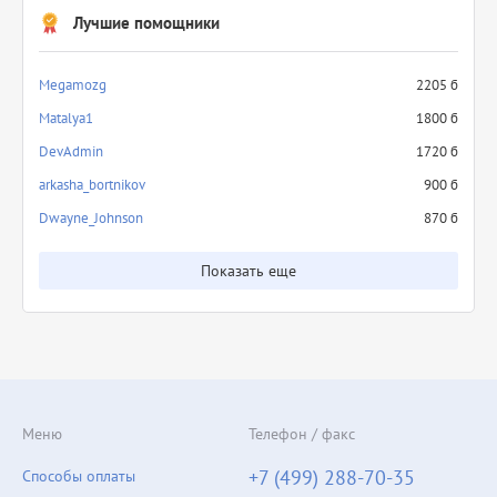
Лучшие помощники
Megamozg
2205 б
Matalya1
1800 б
DevAdmin
1720 б
arkasha_bortnikov
900 б
Dwayne_Johnson
870 б
Показать еще
Меню
Телефон / факс
+7 (499) 288-70-35
Способы оплаты