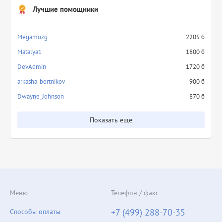
Лучшие помощники
Megamozg
2205 б
Matalya1
1800 б
DevAdmin
1720 б
arkasha_bortnikov
900 б
Dwayne_Johnson
870 б
Показать еще
Меню
Телефон / факс
+7 (499) 288-70-35
Способы оплаты