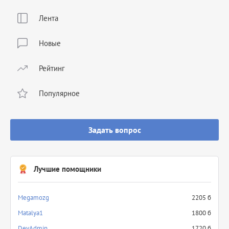
Лента
Новые
Рейтинг
Популярное
Задать вопрос
Лучшие помощники
Megamozg
2205 б
Matalya1
1800 б
DevAdmin
1720 б