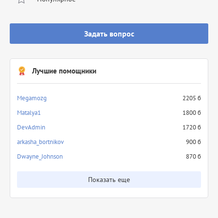
Задать вопрос
Лучшие помощники
Megamozg
2205 б
Matalya1
1800 б
DevAdmin
1720 б
arkasha_bortnikov
900 б
Dwayne_Johnson
870 б
Показать еще