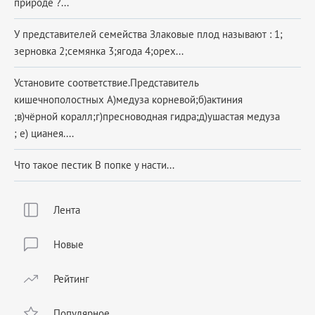
природе ?...
У представителей семейства Злаковые плод называют : 1;
зерновка 2;семянка 3;ягода 4;орех...
Установите соответствие.Представитель
кишечнополостных А)медуза корневой;б)актиния
;в)чёрной коралл;г)пресноводная гидра;д)ушастая медуза
; е) цианея....
Что такое пестик В попке у насти...
Лента
Новые
Рейтинг
Популярное