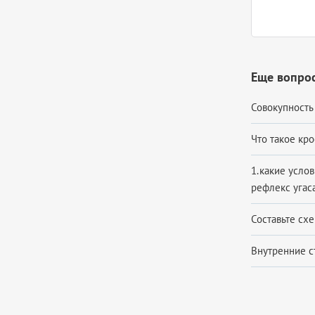
Еще вопрос
Совокупность 
Что такое кро
1.какие усло
рефлекс угаса
Составьте схе
Внутренние ст