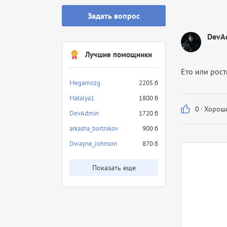
Задать вопрос
DevA
Лучшие помощники
Ето или рост
Megamozg
2205 б
Matalya1
1800 б
0
·
Хороши
DevAdmin
1720 б
arkasha_bortnikov
900 б
Dwayne_Johnson
870 б
Показать еще