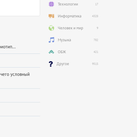
Технологии
17
Информатика
4328
Человек и мир
9
Музыка
782
иотип...
ОБЖ
421
Другое
9515
 чего условный