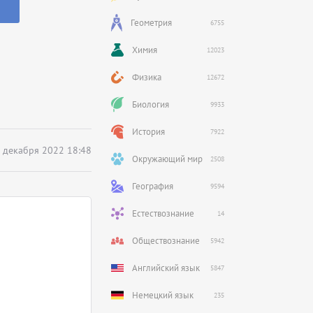
Геометрия
6755
Химия
12023
Физика
12672
Биология
9933
История
7922
 декабря 2022 18:48
Окружающий мир
2508
География
9594
Естествознание
14
Обществознание
5942
Английский язык
5847
Немецкий язык
235