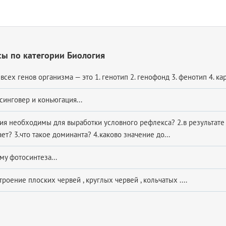
ы по категории Биология
всех генов организма — это 1. генотип 2. генофонд 3. фенотип 4. кар
синговер и коньюгация...
вия необходимы для выработки условного рефлекса? 2.в результате
ет? 3.что такое доминанта? 4.каково значение до...
му фотосинтеза...
роение плоских червей , круглых червей , кольчатых .​...