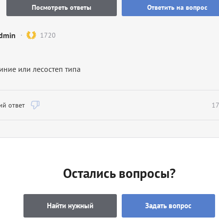
Посмотреть ответы
Ответить на вопрос
dmin
1720
иние или лесостеп типа
й ответ
17
Остались вопросы?
Найти нужный
Задать вопрос