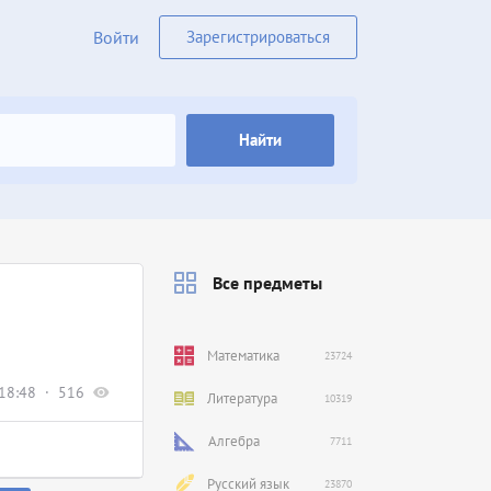
Войти
Зарегистрироваться
Найти
Все предметы
Математика
23724
18:48
516
Литература
10319
Алгебра
7711
Русский язык
23870