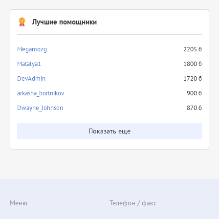
Лучшие помощники
Megamozg
2205 б
Matalya1
1800 б
DevAdmin
1720 б
arkasha_bortnikov
900 б
Dwayne_Johnson
870 б
Показать еще
Меню
Телефон / факс