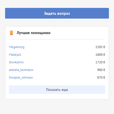
Задать вопрос
Лучшие помощники
Megamozg
2205 б
Matalya1
1800 б
DevAdmin
1720 б
arkasha_bortnikov
900 б
Dwayne_Johnson
870 б
Показать еще