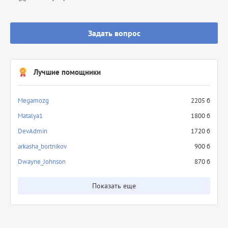
Задать вопрос
Лучшие помощники
Megamozg
2205 б
Matalya1
1800 б
DevAdmin
1720 б
arkasha_bortnikov
900 б
Dwayne_Johnson
870 б
Показать еще