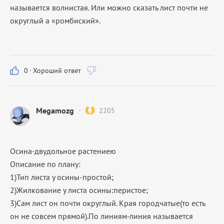
называется волнистая. Или можно сказать лист почти не
округлый а «ромбиский».
0
·
Хороший ответ
Megamozg
2205
Осина-двудольное растениею
Описание по плану:
1)Тип листа у осины-простой;
2)Жилкование у листа осины:перистое;
3)Сам лист он почти округлый. Края городчатые(то есть
он не совсем прямой).По линиям-линия называется