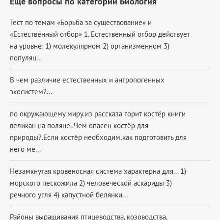
Еще вопросы по категории Биология
Тест по темам «Борьба за существование» и
«Естественный отбор» 1. Естественный отбор действует
на уровне: 1) молекулярном 2) организменном 3)
популяц...
В чем различие естественных и антропогенных
экосистем?...
по окружающему миру.из рассказа горит костёр книги
великан на поляне..Чем опасен костёр для
природы?.Если костёр необходим,как подготовить для
него ме...
Незамкнутая кровеносная система характерна для... 1)
морского пескожила 2) человеческой аскариды 3)
речного угля 4) капустной белянки...
Районы выращивания птицеводства, козоводства,