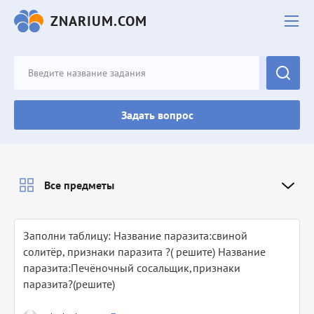
ZNARIUM.COM
Задать вопрос
Все предметы
Заполни таблицу: Название паразита:свиной
солитёр, признаки паразита ?( решите) Название
паразита:Печёночный сосальщик,признаки
паразита?(решите)