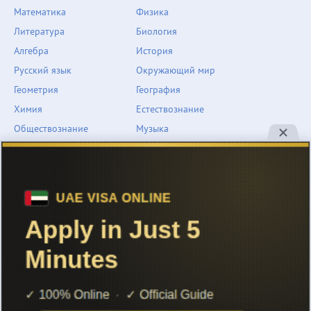
Математика
Физика
Литература
Биология
Алгебра
История
Русский язык
Окружающий мир
Геометрия
География
Химия
Естествознание
Обществознание
Музыка
Английский язык
ОБЖ
Немецкий язык
Другое
Технологии
Информатика
Человек и мир
support@znarium.com
© 2022 Znarium.com