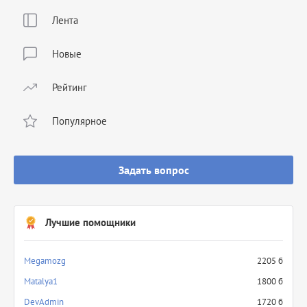
Лента
Новые
Рейтинг
Популярное
Задать вопрос
Лучшие помощники
Megamozg
2205 б
Matalya1
1800 б
DevAdmin
1720 б