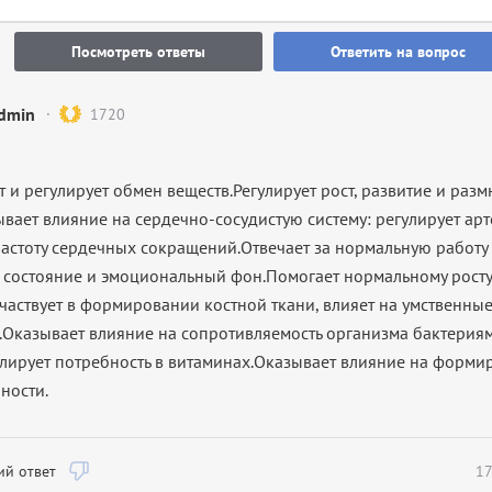
Посмотреть ответы
Ответить на вопрос
dmin
1720
 и регулирует обмен веществ.
Регулирует рост, развитие и раз
ывает влияние на сердечно-сосудистую систему: регулирует ар
частоту сердечных сокращений.Отвечает за нормальную работу
 состояние и эмоциональный фон.Помогает нормальному росту
Участвует в формировании костной ткани, влияет на умственны
.Оказывает влияние на сопротивляемость организма бактерия
лирует потребность в витаминах.
Оказывает влияние на форми
ности.
й ответ
17