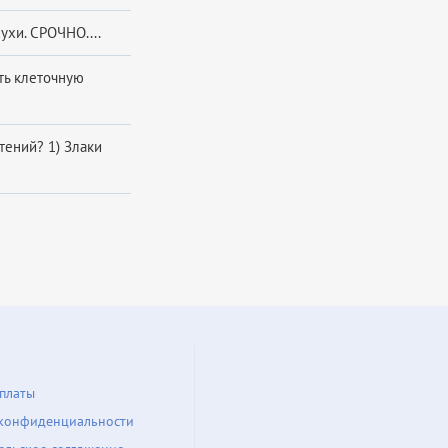
ухи. СРОЧНО....
ать клеточную
­те­ний? 1) Злаки
платы
конфиденциальности