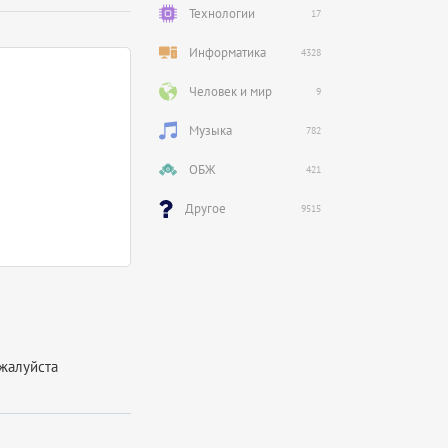
Технологии
17
Информатика
4328
Человек и мир
9
Музыка
782
ОБЖ
421
Другое
9515
жалуйста