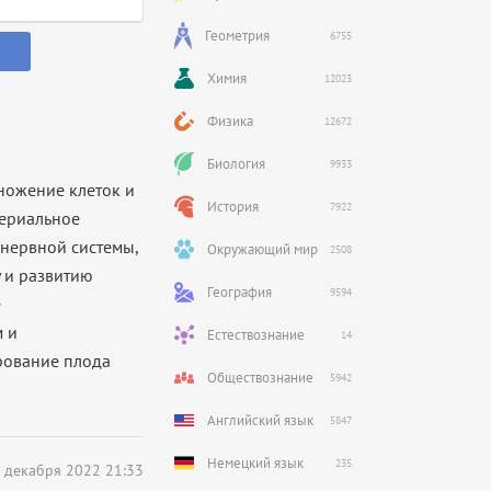
Геометрия
6755
Химия
12023
Физика
12672
Биология
9933
множение клеток и
История
7922
териальное
 нервной системы,
Окружающий мир
2508
 и развитию
География
9594
е
м и
Естествознание
14
рование плода
Обществознание
5942
Английский язык
5847
Немецкий язык
235
 декабря 2022 21:33