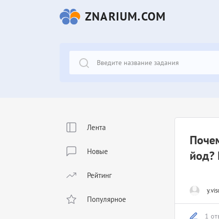
ZNARIUM.COM
Лента
Поче
Новые
йод?
Рейтинг
y.vis
Популярное
1 от