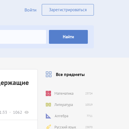
Войти
Зарегистрироваться
Найти
Все предметы
одержащие
Математика
23724
Литература
10319
1:33
1062
Алгебра
7711
Русский язык
23870