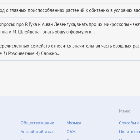
од о главных приспособлениях растений к обитанию в условиях зас
опросы: про Р. Гука и А.ван Левенгука, знать про их микроскопы - зн
нна и М. Шлейдена - знать общую формулу к...
е­ре­чис­лен­ных се­мейств от­но­сит­ся зна­чи­тель­ная часть овощ­ных рас
3) Ро­зо­цвет­ные 4) Слож­но­...
Меню
Обществознание
Музыка
Способы о
Английский язык
ОБЖ
Политика 