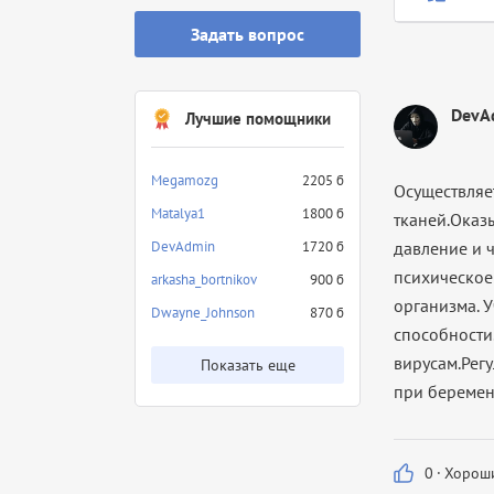
Задать вопрос
DevA
Лучшие помощники
Megamozg
2205 б
Осуществляет
Matalya1
1800 б
тканей.Оказ
DevAdmin
1720 б
давление и 
психическое
arkasha_bortnikov
900 б
организма. 
Dwayne_Johnson
870 б
способности
вирусам.Регу
Показать еще
при беремен
0
·
Хороши