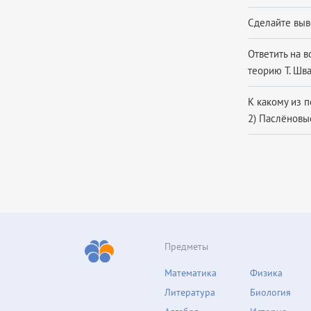
Сделайте выв
Ответить на в
теорию Т. Шва
К ка­ко­му из п
2) Паслёновые 
Предметы
Математика
Физика
Литература
Биология