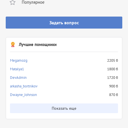
Популярное
Задать вопрос
Лучшие помощники
Megamozg
2205 б
Matalya1
1800 б
DevAdmin
1720 б
arkasha_bortnikov
900 б
Dwayne_Johnson
870 б
Показать еще