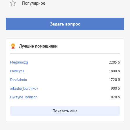
Популярное
Задать вопрос
Лучшие помощники
Megamozg
2205 б
Matalya1
1800 б
DevAdmin
1720 б
arkasha_bortnikov
900 б
Dwayne_Johnson
870 б
Показать еще