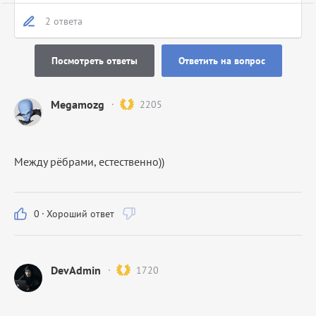
2 ответа
Посмотреть ответы
Ответить на вопрос
Megamozg
2205
Между рёбрами, естественно))
0
·
Хороший ответ
DevAdmin
1720