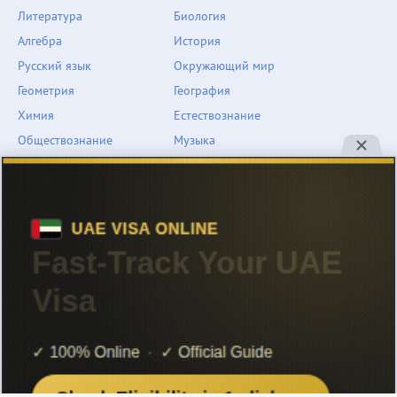
Литература
Биология
Алгебра
История
Русский язык
Окружающий мир
Геометрия
География
Химия
Естествознание
Обществознание
Музыка
Английский язык
ОБЖ
Немецкий язык
Другое
Технологии
Информатика
Человек и мир
support@znarium.com
© 2022 Znarium.com