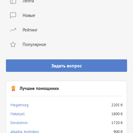
Лента
Новые
Рейтинг
Популярное
Задать вопрос
Лучшие помощники
Megamozg
2205 б
Matalya1
1800 б
DevAdmin
1720 б
arkasha_bortnikov
900 б