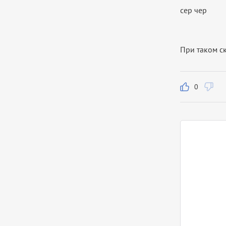
сер чер
При таком ск
0