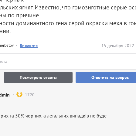
льских ягнят. Известно, что гомозиготные серые о
ны по причине
ности доминантного гена серой окраски меха в г
нии.
herbetov
·
Биология
15 декабря 2022 
вета
Посмотреть ответы
Ответить на вопрос
dmin
1720
рих та 50% чорних, а летальних випадків не буде