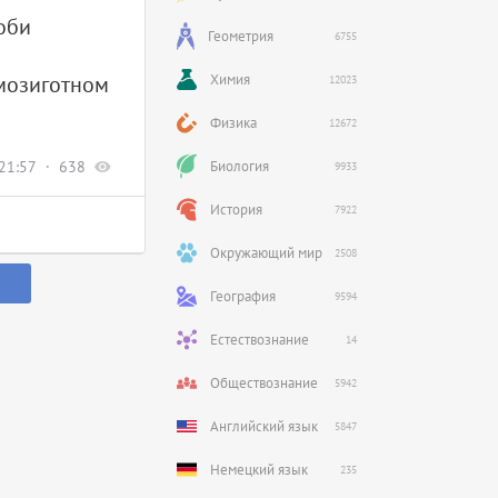
соби
Геометрия
6755
омозиготном
Химия
12023
Физика
12672
21:57
638
Биология
9933
История
7922
Окружающий мир
2508
География
9594
Естествознание
14
Обществознание
5942
Английский язык
5847
Немецкий язык
235