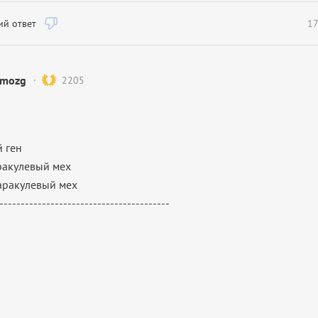
й ответ
17
mozg
2205
й ген
ракулевый мех
аракулевый мех
----------------------------------------