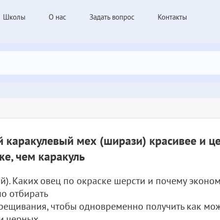
Школы
О нас
Задать вопрос
Контакты
 каракулевый мех (ширази) красивее и ц
е, чем каракуль
й). Каких овец по окраске шерсти и почему эконо
о отбирать
рещивания, чтобы одновременно получить как мо
и черных