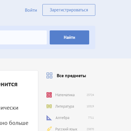
Войти
Зарегистрироваться
Найти
Все предметы
енится
Математика
23724
мически
Литература
10319
Алгебра
7711
жно больше
Русский язык
23870