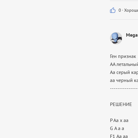
0
·
Хороши
Mega
Ген признак
АА летальны
Аа серый ка
аа черный к
---------------
РЕШЕНИЕ
Р Аа х аа
G А а а
F1 Аа аа