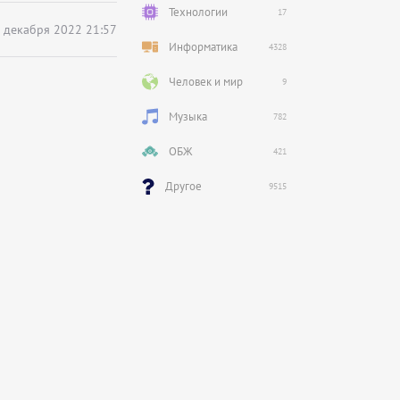
Технологии
17
 декабря 2022 21:57
Информатика
4328
Человек и мир
9
Музыка
782
ОБЖ
421
Другое
9515