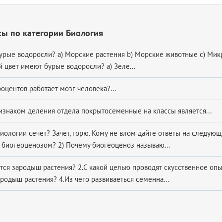
ы по категории Биология
 бурые водоросли? a) Морские растения b) Морские животные c) Ми
й цвет имеют бурые водоросли? a) Зеле...
оцентов работает мозг человека?...
знаком деления отдела покрытосеменные на классы является...
биологии сечет? Зачет, горю. Кому не влом дайте ответы на следующ
 биогеоценозом? 2) Почему биогеоценоз называю...
ется зародыш растения? 2.С какой целью проводят скусственное оп
родыш растения? 4.Из чего развиваеться семенна...