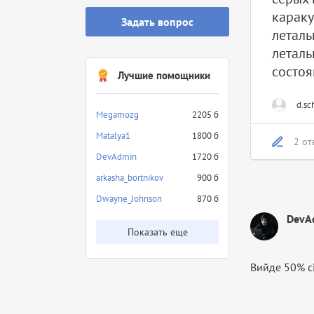
караку
Задать вопрос
леталь
леталь
состоя
Лучшие помощники
d.sc
Megamozg
2205 б
Matalya1
1800 б
2 от
DevAdmin
1720 б
arkasha_bortnikov
900 б
Dwayne_Johnson
870 б
DevA
Показать еще
Вийде 50% сі