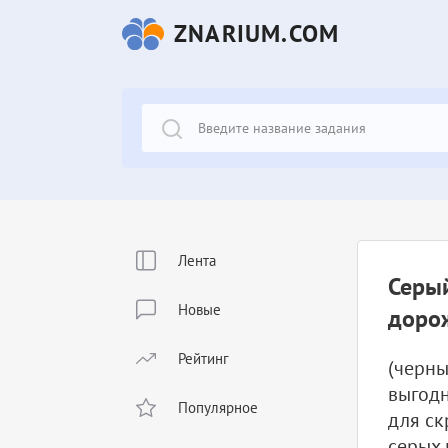
ZNARIUM.COM
Лента
Серый
Новые
дорож
Рейтинг
(черны
выгодн
Популярное
для ск
серых 