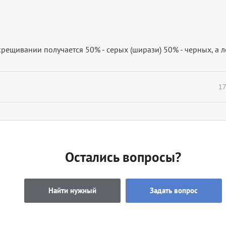
рещивании получается 50% - серых (ширази) 50% - черных, а л
17
Остались вопросы?
Найти нужный
Задать вопрос