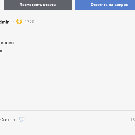
Посмотреть ответы
Ответить на вопрос
dmin
1720
ы крови
аю
й ответ
18