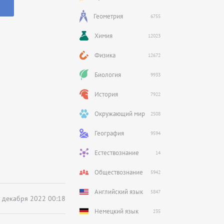
Геометрия
6755
Химия
12023
Физика
12672
Биология
9933
История
7922
Окружающий мир
2508
География
9594
Естествознание
14
Обществознание
5942
Английский язык
5847
 декабря 2022 00:18
Немецкий язык
235