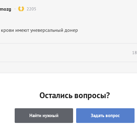
mozg
2205
ы крови имеют уневерсальный донер
18
Остались вопросы?
Найти нужный
Задать вопрос