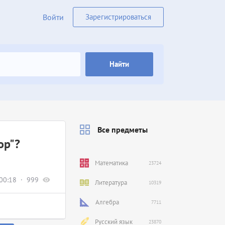
Войти
Зарегистрироваться
Найти
Все предметы
ор"?
Математика
23724
00:18
999
Литература
10319
Алгебра
7711
Русский язык
23870