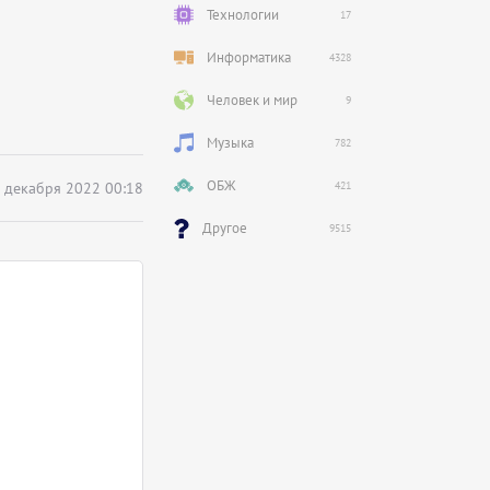
Технологии
17
Информатика
4328
Человек и мир
9
Музыка
782
ОБЖ
 декабря 2022 00:18
421
Другое
9515