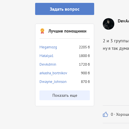
Задать вопрос
DevA
Лучшие помощники
2 и 3 групп
Megamozg
2205 б
ну я так дум
Matalya1
1800 б
DevAdmin
1720 б
arkasha_bortnikov
900 б
Dwayne_Johnson
870 б
Показать еще
0
·
Хороши