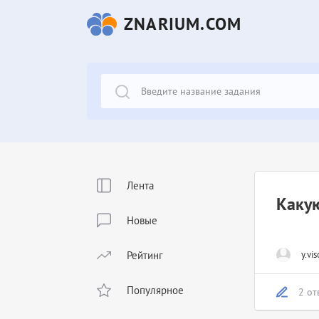
ZNARIUM.COM
Лента
Какую
Новые
Рейтинг
y.vis
Популярное
2 от