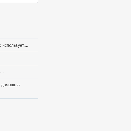
использует....
..
я домашняя