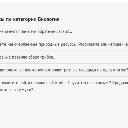
ы по категории Биология
ие имеют прямые и обратные связи?...
йте неисчерпаемые природные ресурсы. Расскажите, как человек их 
овные правила сбора грибов...
воположные движения выпоняют разные мышцы,а не одна и та же?.
 помогите найти правильный ответ . Пауки это насекомые ? Вредна
лько глаз у мухи?...