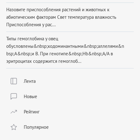
Назовите приспособления растений и животных к
абиотическим факторам Свет температура влажность
Приспособления у рас...
Типы гемоглобина у овец
обусловлены&nbsp;кодоминантными&nbsp;аллелями&n
bsp;А&nbsp;и В. При генотипе&nbsp;Hb&nbsp;A/A в
эритроцитах содержится гемоглоб...
Лента
Новые
Рейтинг
Популярное