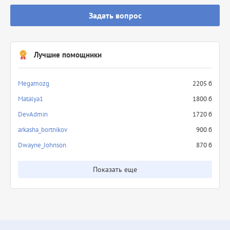
Задать вопрос
Лучшие помощники
Megamozg
2205 б
Matalya1
1800 б
DevAdmin
1720 б
arkasha_bortnikov
900 б
Dwayne_Johnson
870 б
Показать еще