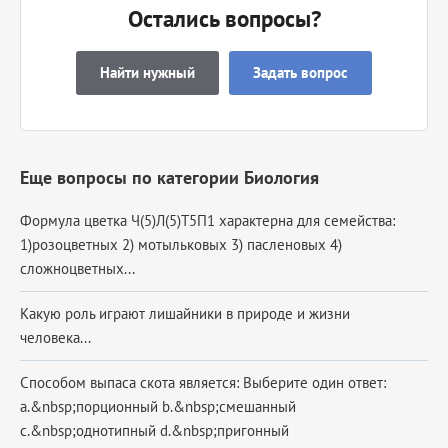
Остались вопросы?
Найти нужный
Задать вопрос
Еще вопросы по категории Биология
Формула цветка Ч(5)Л(5)Т5П1 характерна для семейства:
1)розоцветных 2) мотыльковых 3) пасленовых 4)
сложноцветных...
Какую роль играют лишайники в природе и жизни
человека...
Способом выпаса скота является: Выберите один ответ:
a.&nbsp;порционный b.&nbsp;смешанный
c.&nbsp;однотипный d.&nbsp;пригонный