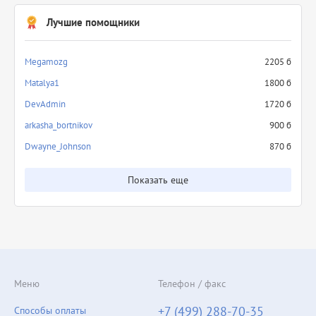
Лучшие помощники
Megamozg
2205 б
Matalya1
1800 б
DevAdmin
1720 б
arkasha_bortnikov
900 б
Dwayne_Johnson
870 б
Показать еще
Меню
Телефон / факс
+7 (499) 288-70-35
Способы оплаты