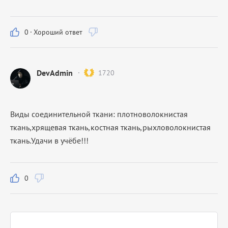
0
·
Хороший ответ
DevAdmin
1720
Виды соединительной ткани: плотноволокнистая
ткань,хрящевая ткань,костная ткань,рыхловолокнистая
ткань.Удачи в учёбе!!!
0