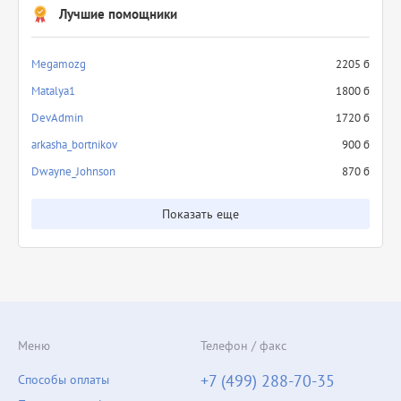
Лучшие помощники
Megamozg
2205 б
Matalya1
1800 б
DevAdmin
1720 б
arkasha_bortnikov
900 б
Dwayne_Johnson
870 б
Показать еще
Меню
Телефон / факс
+7 (499) 288-70-35
Способы оплаты