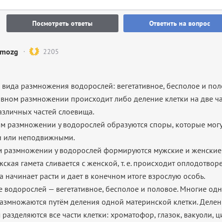
Посмотреть ответы
Ответить на вопрос
mozg
2205
3 вида размножения водорослей: вегетативное, бесполое и пол
ивном размножении происходит либо деление клетки на две ча
азличных частей слоевища.
м размножении у водорослей образуются споры, которые могу
 или неподвижными.
 размножении у водорослей формируются мужские и женские
ужская гамета сливается с женской, т. е. происходит оплодотвор
та начинает расти и дает в конечном итоге взрослую особь.
 водорослей — вегетативное, бесполое и половое. Многие од
азмножаются путём деления одной материнской клетки. Делен
м разделяются все части клетки: хроматофор, глазок, вакуоли, ц