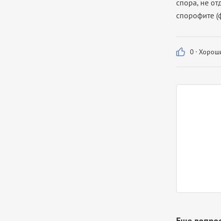
спора, не от
спорофите (
0
·
Хороши
Еще вопрос