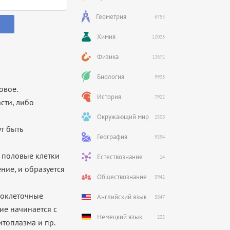
Геометрия
6755
Химия
12023
Физика
12672
Биология
9933
овое.
История
7922
сти, либо
Окружающий мир
2508
т быть
География
9594
 половые клетки
Естествознание
14
ение, и образуется
Обществознание
5942
ноклеточные
Английский язык
5847
ие начинается с
Немецкий язык
235
итоплазма и пр.