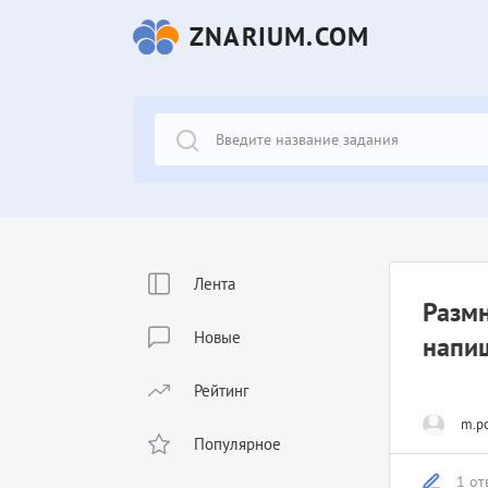
ZNARIUM.COM
Лента
Размн
Новые
напиш
Рейтинг
m.po
Популярное
1 от