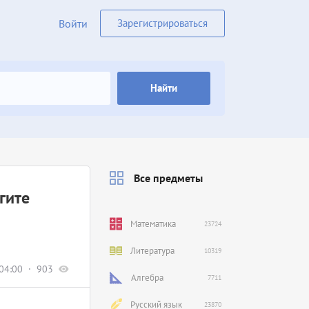
Войти
Зарегистрироваться
Найти
Все предметы
гите
Математика
23724
Литература
10319
04:00
903
Алгебра
7711
Русский язык
23870