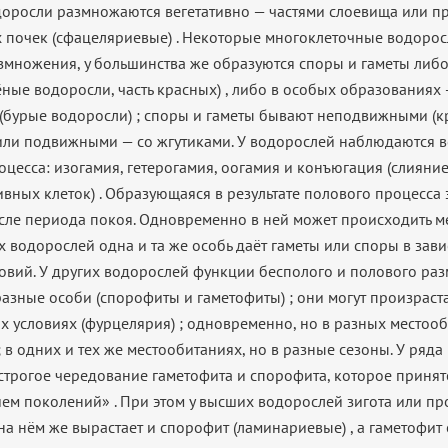
оросли размножаются вегетативно — частями слоевища или 
 почек (сфацеляриевые) . Некоторые многоклеточные водорос
змножения, у большинства же образуются споры и гаметы либ
ёные водоросли, часть красных) , либо в особых образованиях
 (бурые водоросли) ; споры и гаметы бывают неподвижными (к
или подвижными — со жгутиками. У водорослей наблюдаются 
оцесса: изогамия, гетерогамия, оогамия и конъюгация (слияни
ивных клеток) . Образующаяся в результате полового процесса 
осле периода покоя. Одновременно в ней может происходить ме
 водорослей одна и та же особь даёт гаметы или споры в зави
овий. У других водорослей функции бесполого и полового ра
азные особи (спорофиты и гаметофиты) ; они могут произрас
х условиях (фурцелярия) ; одновременно, но в разных местоо
; в одних и тех же местообитаниях, но в разные сезоны. У ряд
строгое чередование гаметофита и спорофита, которое принят
ем поколений» . При этом у высших водорослей зигота или пр
на нём же вырастает и спорофит (ламинариевые) , а гаметофит 