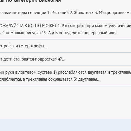
овные методы селекции 1. Растений 2. Животных 3. Микроорганизмов
ЖАЛУЙСТА КТО ЧТО МОЖЕТ 1. Рассмотрите при малом увеличении
. С помощью рисунка 19, А и Б определите: поперечный или...
тотрофы и гетеротрофы...
т дети становятся подростками?...
ии руки в локтевом суставе 1) расслабляются двуглавая и трехглав
слабляется, а трехглавая сокращается 3) двуглавая...