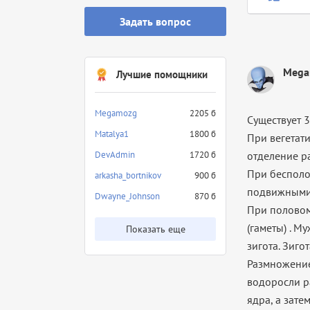
Задать вопрос
Mega
Лучшие помощники
Megamozg
2205 б
Существует 
Matalya1
1800 б
При вегетат
DevAdmin
1720 б
отделение р
При бесполо
arkasha_bortnikov
900 б
подвижными
Dwayne_Johnson
870 б
При половом
(гаметы) . М
Показать еще
зигота. Зиго
Размножение
водоросли р
ядра, а зате