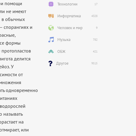
при помощи
Технологии
17
ли не имеют
Информатика
4328
о в обычных
 — спорангиях и
Человек и мир
9
расные,
Музыка
782
все формы
е протопластов
ОБЖ
421
зигота делится
Другое
9515
йоз. У
симости от
змножения
тать одновременно
битаниях
а водорослей
о называть
орастает на
отмирает, или