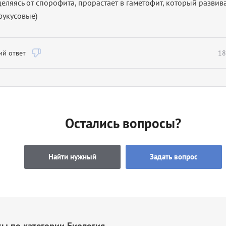
деляясь от спорофита, прорастает в гаметофит, который развив
фукусовые)
й ответ
18
Остались вопросы?
Найти нужный
Задать вопрос
ы по категории Биология