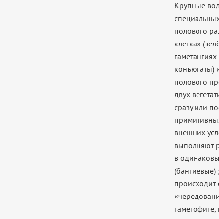
Крупные вод
специальных
полового ра
клетках (зел
гаметангиях
конъюгаты) 
полового пр
двух вегетат
сразу или п
примитивных
внешних усл
выполняют р
в одинаковы
(бангиевые) 
происходит 
«чередовани
гаметофите, 