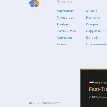
Предметы
Математика
Физика
Литература
Биология
Алгебра
История
Русский язык
Окружающий
Геометрия
География
Химия
Естествознан
© 2022 Znarium.com