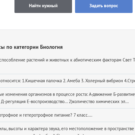
Найти нужный
Задать вопрос
ы по категории Биология
способление растений и животных к абиотическим факторам Свет 
относится: 1.Кишечная палочка 2. Амеба 3. Холерный вибрион 4.Стре
ые изменения организмов в процессе роста: А-движение Б-развитие
Д-регуляция Е-воспроизводство... 2)количество химических эл...
отрофное и гетеротрофное питание? 7 класс....
илы, высоты и характера звука, его местоположение в пространстве