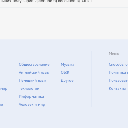
ьших полушарий: а)лобной б) височной в) затыл...
Меню
Обществознание
Музыка
Способы о
Английский язык
ОБЖ
Политика 
Немецкий язык
Другое
Пользоват
 мир
Технологии
Контакты
Информатика
ие
Человек и мир