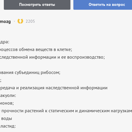
Посмотреть ответы
Ответить на вопрос
mozg
2205
ядра:
роцессов обмена веществ в клетке;
следственной информации и ее воспроизводство;
ования субъединиц рибосом;
;
ередача и реализация наследственной информации
вакуоли:
ионов;
 прочности растений к статическим и динамическим нагрузкам
а воды
ластид: