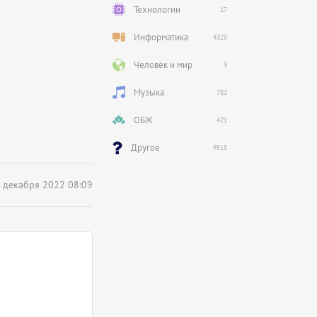
Технологии
17
Информатика
4328
Человек и мир
9
Музыка
782
ОБЖ
421
Другое
9515
 декабря 2022 08:09