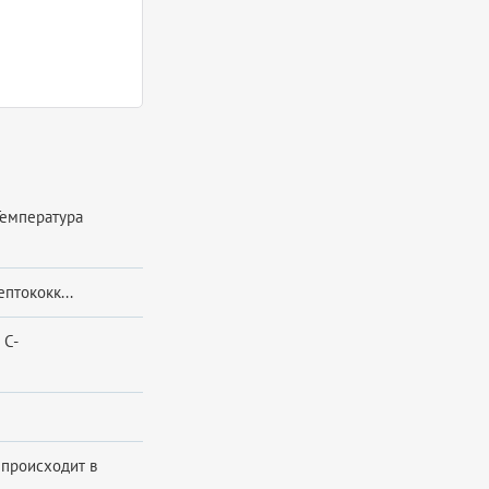
Температура
птококк...
 С-
 происходит в