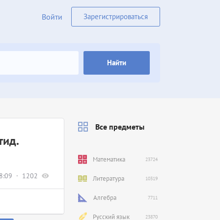
Войти
Зарегистрироваться
Найти
Все предметы
тид.
Математика
23724
8:09
1202
Литература
10319
Алгебра
7711
Русский язык
23870