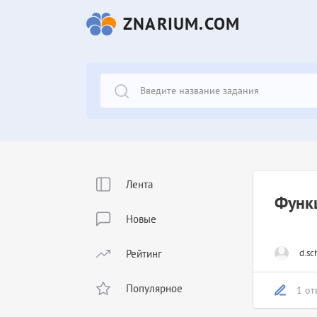
ZNARIUM.COM
Лента
Функц
Новые
Рейтинг
d.sc
Популярное
1 от