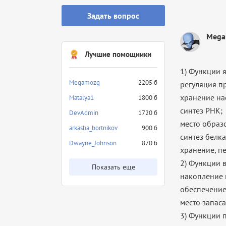
Задать вопрос
Mega
Лучшие помощники
1) Функции 
Megamozg
2205 б
регуляция п
хранение на
Matalya1
1800 б
синтез РНК;
DevAdmin
1720 б
место образ
arkasha_bortnikov
900 б
синтез белка
Dwayne_Johnson
870 б
хранение, п
2) Функции 
Показать еще
накопление 
обеспечение
место запас
3) Функции п