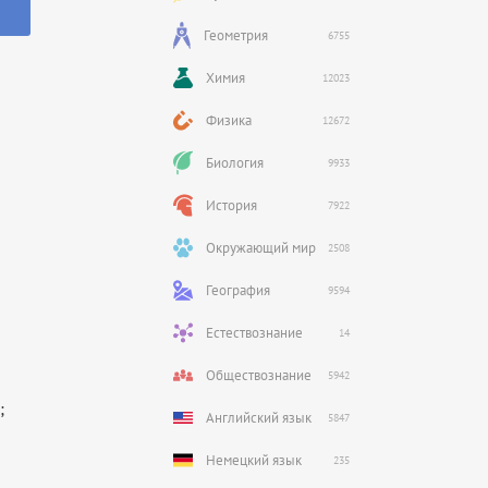
Геометрия
6755
Химия
12023
Физика
12672
Биология
9933
История
7922
Окружающий мир
2508
География
9594
Естествознание
14
Обществознание
5942
;
Английский язык
5847
Немецкий язык
235