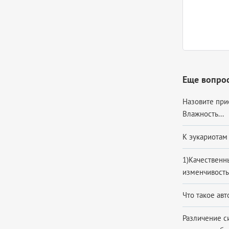
Еще вопрос
Назовите при
Влажность...
К эукариотам 
1)Качественн
изменчивость 
Что такое авт
Различение с