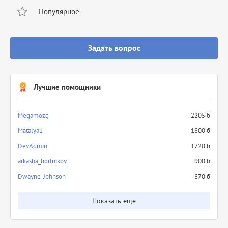
Популярное
Задать вопрос
Лучшие помощники
Megamozg
2205 б
Matalya1
1800 б
DevAdmin
1720 б
arkasha_bortnikov
900 б
Dwayne_Johnson
870 б
Показать еще