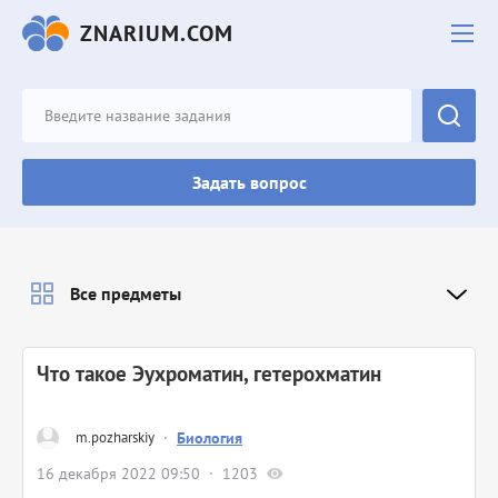
ZNARIUM.COM
Задать вопрос
Все предметы
Что такое Эухроматин, гетерохматин ​
m.pozharskiy
·
Биология
16 декабря 2022 09:50
1203