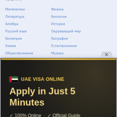
Математика
Физика
Литература
Биология
Алгебра
История
Русский язык
Окружающий мир
Геометрия
География
Химия
Естествознание
Обществознание
Музыка
Английский язык
ОБЖ
Немецкий язык
Другое
Технологии
Информатика
Человек и мир
support@znarium.com