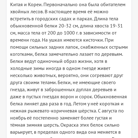
Китая и Кореи. Первоначально она была обитателем
хвойных лесов. В настоящее время её можно
встретить в городских садах и парках. Длина тела
обыкновенной белки 20-32 см, длина хвоста 19-31
см, масса тела от 200 до 1000 г. в зависимости от
времени года. На ушках имеются кисточки. При
помощи сильных задних лапок, снабженных острыми
коготками, белка замечательно лазает по деревьям.
Белки ведут одиночный образ жизни, хотя в
холодные зимы иногда в одном гнезде живет
несколько животных, вероятно, они согревают друг
друга своими телами. Белки, не имеющие своего
гнезда, живут в заброшенных дуплах деревьев и
даже в пустых гнездах ворон и сорок. Обыкновенная
белка линяет два раза в год. Летом у неё короткая и
нежная рыжевато-коричневая шёрстка. С августа по
ноябрь её постепенно заменяет более густая и
тёмная зимняя шерсть. Окраска этих белок сильно
варьирует, в пределах одного вида она меняется в