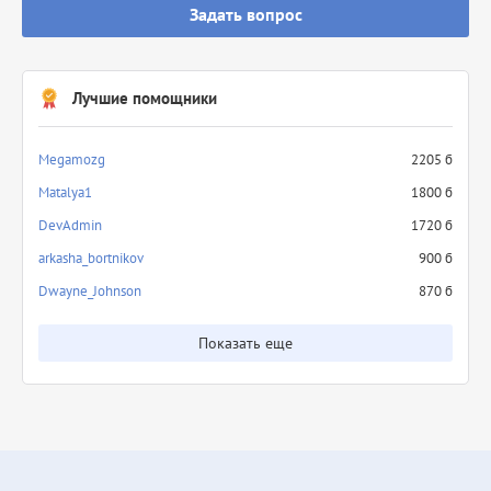
Задать вопрос
Лучшие помощники
Megamozg
2205 б
Matalya1
1800 б
DevAdmin
1720 б
arkasha_bortnikov
900 б
Dwayne_Johnson
870 б
Показать еще