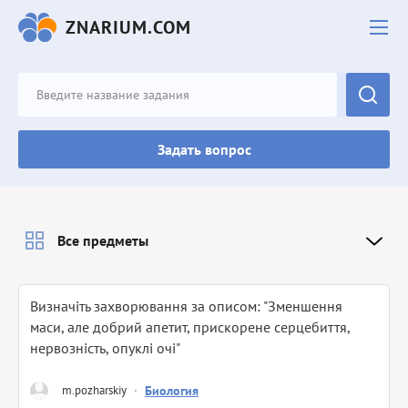
ZNARIUM.COM
Задать вопрос
Все предметы
Визначіть захворювання за описом: "Зменшення
маси, але добрий апетит, прискорене серцебиття,
нервозність, опуклі очі"​
m.pozharskiy
·
Биология