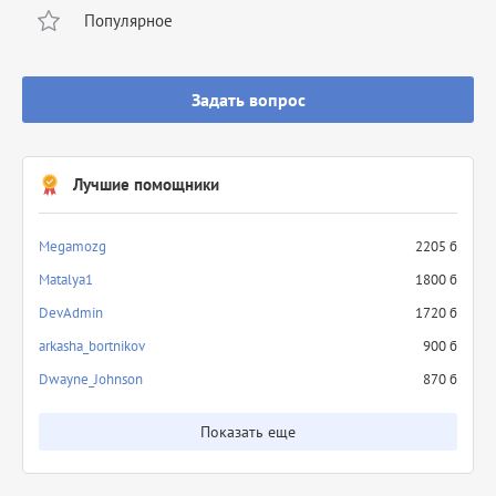
Популярное
Задать вопрос
Лучшие помощники
Megamozg
2205 б
Matalya1
1800 б
DevAdmin
1720 б
arkasha_bortnikov
900 б
Dwayne_Johnson
870 б
Показать еще